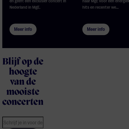
en geeft een exclusief concert in
naar MgE voor een energie
Nederland in MgE.
hits en recenter we...
Meer info
Meer info
Blijf op de
hoogte
van de
mooiste
concerten