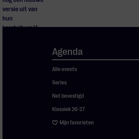
versie uit van
hun
kerstalbum ‘A
Collection of
Recycled Gifts’.
Agenda
De wereldwijde
doorbraak voor
Alle events
de band was in
Series
1985 met het
album
Net bevestigd
‘Misplaced
Klassiek 26-27
Childhood’ en
de single
Mijn favorieten
‘Kayleigh’. Na