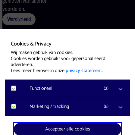
genieten van allerlei
voordelen.
Word vriend
Cookies & Privacy
Voorwaarden
Cookies
Pers
Wij maken gebruik van cookies.
Cookies worden gebruikt voor gepersonaliseerd
adverteren.
Lees meer hierover in onze
privacy statement
.
Functioneel
(
2
)
Website & Identity by
Eagerly
Noodzakelijk
Marketing / tracking
(
6
)
Voor het functioneren van de website en het
onthouden van voorkeuren worden functionele
cookies geplaatst. Hierbij worden geen
YouTube
Accepteer alle cookies
persoonsgegevens verzameld.
Registreert klikgedrag, bekeken video’s en aangepaste