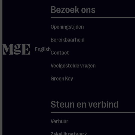
het vertrek van
Bezoek ons
frontman en
zanger Fish in
Openingstijden
1988 nam
Steve Hogarth
Bereikbaarheid
het stokje over
home
English
Contact
en sloegen ze
een nieuwe
Veelgestelde vragen
weg in.
Green Key
Sindsdien blijft
Marillion
zichzelf
Steun en verbind
continu
vernieuwen,
Verhuur
zonder hun
Zakelijk netwerk