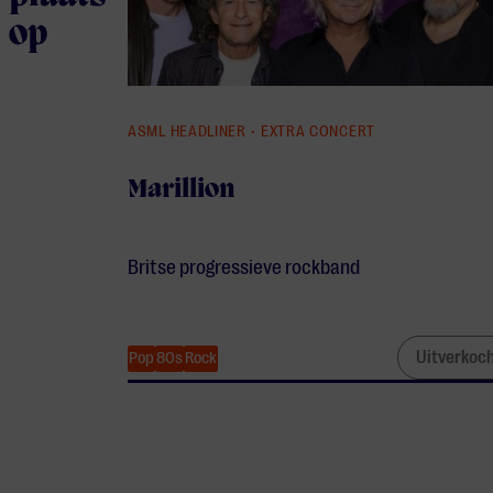
op
ASML HEADLINER • EXTRA CONCERT
Marillion
Britse progressieve rockband
Uitverkoc
Pop
80s
Rock