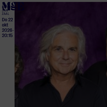
home
HERTOG
JAN
ZAAL
Do 22
okt
2026
-
20:15