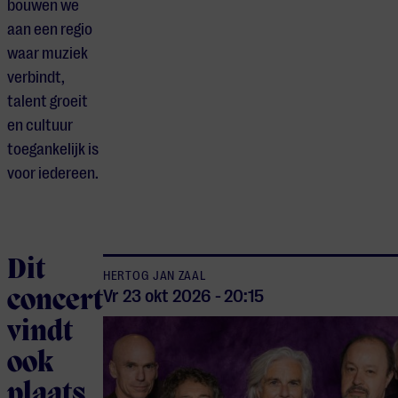
bouwen we
aan een regio
waar muziek
verbindt,
talent groeit
en cultuur
toegankelijk is
voor iedereen.
Dit
HERTOG JAN ZAAL
concert
Vr 23 okt
2026
-
20:15
vindt
ook
plaats