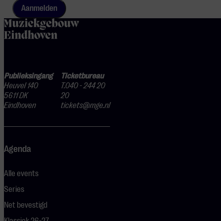
Aanmelden
home
Publieksingang
Ticketbureau
Heuvel 140
T.040 - 244 20
5611 DK
20
Eindhoven
tickets@mge.nl
Agenda
Alle events
Series
Net bevestigd