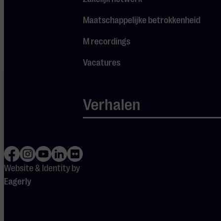
Pas
je instellingen
aan om
Maatschappelijke betrokkenheid
gebruik te maken van
youtube.
M recordings
Vacatures
Je cookie
instellingen
blokkeren
Verhalen
Spotify.
Pas
je
instellingen
aan om
gebruik te
maken van
Spotify.
Website & Identity by
Eagerly