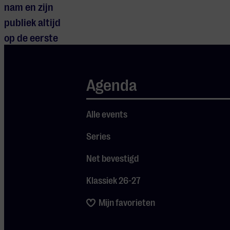
nam en zijn
publiek altijd
op de eerste
plaats zette.
Mnozil Brass
Agenda
ontwapent en
ontregelt, en
Alle events
neemt je mee
van
Series
schuifelende
Net bevestigd
danssalons
naar zwierige
Klassiek 26-27
concertzalen,
Mijn favorieten
van subtiele
schoonheid