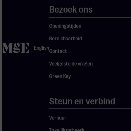
naar muzikale
Bezoek ons
slapstick. Met
virtuositeit,
Openingstijden
humor en een
Bereikbaarheid
flinke dosis
home
English
zelfspot
Contact
zetten ze
Veelgestelde vragen
Strauss neer
zoals je hem
Green Key
nog nooit hebt
gehoord –
Steun en verbind
maar altijd al
had willen
Verhuur
Je cookie instellingen
horen.
blokkeren youtube.
Zakelijk netwerk