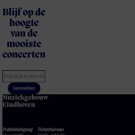
Blijf op de
hoogte
van de
mooiste
concerten
Aanmelden
home
Publieksingang
Ticketbureau