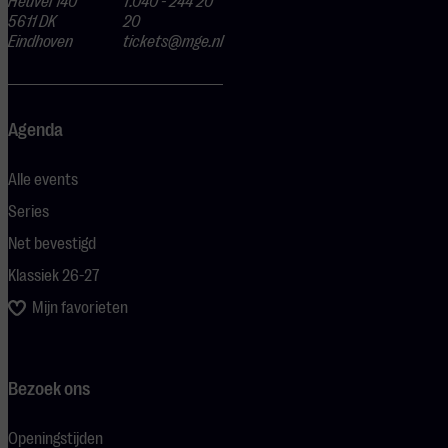
Heuvel 140
T.040 - 244 20
5611 DK
20
Eindhoven
tickets@mge.nl
Agenda
Alle events
Series
Net bevestigd
Klassiek 26-27
Mijn favorieten
Bezoek ons
Openingstijden