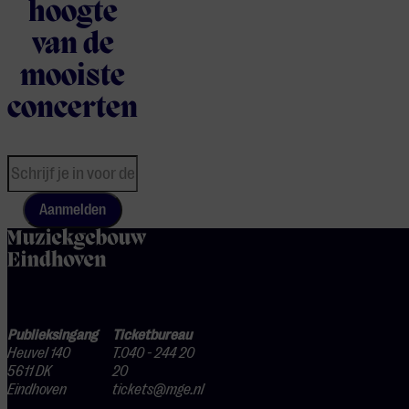
hoogte
van de
mooiste
concerten
Aanmelden
home
Publieksingang
Ticketbureau
Heuvel 140
T.040 - 244 20
5611 DK
20
Eindhoven
tickets@mge.nl