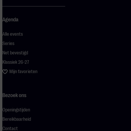
Agenda
Alle events
Series
Net bevestigd
Klassiek 26-27
Mijn favorieten
Bezoek ons
Openingstijden
Bereikbaarheid
Contact