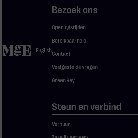
akoestische
Bezoek ons
interpretaties
in meerdere
Openingstijden
talen, zoals
Bereikbaarheid
Turks,
home
English
Koerdisch,
Contact
Arabisch en
Veelgestelde vragen
Grieks.
Green Key
Speciaal voor
Wrap Up The
Year
Steun en verbind
presenteren ze
een selectie
Verhuur
van het
internationale
Zakelijk netwerk