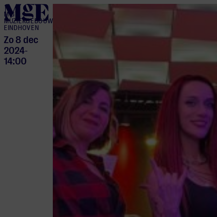
home
M BY
MUZIEKGEBOUW
EINDHOVEN
Zo 8 dec
2024
-
14:00