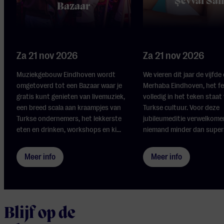
Şevval Sa
Bazaar
Za 21 nov 2026
Za 21 nov 2026
Muziekgebouw Eindhoven wordt
We vieren dit jaar de vijfde
omgetoverd tot een Bazaar waar je
Merhaba Eindhoven, het fe
gratis kunt genieten van livemuziek,
volledig in het teken staat
een breed scala aan kraampjes van
Turkse cultuur. Voor deze
Turkse ondernemers, het lekkerste
jubileumeditie verwelkom
eten en drinken, workshops en ki...
niemand minder dan supers
Meer info
Meer info
Blijf op de