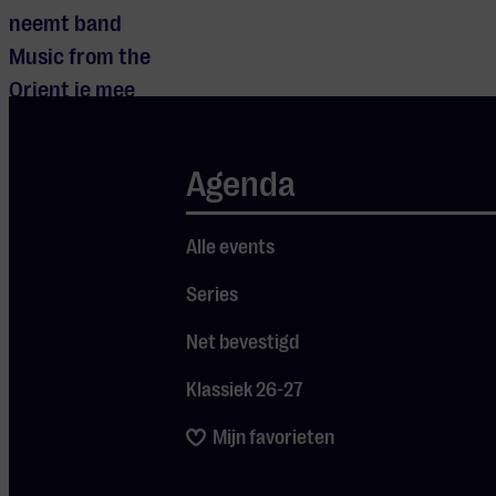
neemt band
Music from the
Orient je mee
op een
muzikale reis
Agenda
van Turkije naar
Nederland. Met
Alle events
een mix van
pop,
Series
volksliederen,
Net bevestigd
klassieke
composities en
Klassiek 26-27
protestliederen
Mijn favorieten
brengt de band
unieke