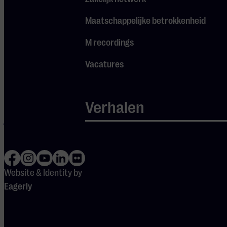
repertoire van
Maatschappelijke betrokkenheid
hun
afgelopen
M recordings
concerten.
Tussen de sets
Vacatures
door draait een
DJ heerlijk
Verhalen
muziek om
jouw middag
compleet te
maken!
Website & Identity by
Eagerly