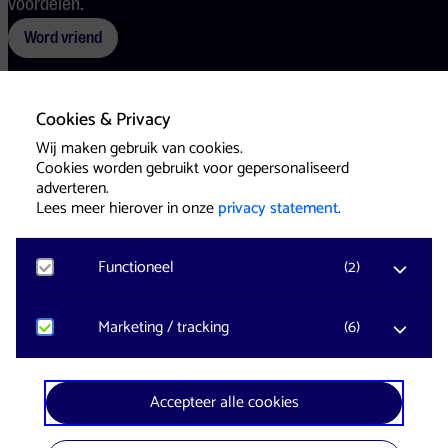
voordelen.
Word vriend
Cookies & Privacy
Voorwaarden
Cookies
Pers
Wij maken gebruik van cookies.
Cookies worden gebruikt voor gepersonaliseerd
adverteren.
Lees meer hierover in onze
privacy statement
.
Functioneel
(
2
)
Website & Identity by
Eagerly
Noodzakelijk
Marketing / tracking
(
6
)
Voor het functioneren van de website en het
onthouden van voorkeuren worden functionele
cookies geplaatst. Hierbij worden geen
YouTube
Accepteer alle cookies
persoonsgegevens verzameld.
Registreert klikgedrag, bekeken video’s en aangepaste
voorkeuren. Bezoekersinformatie en gebruikersgedrag
wordt gebruikt voor advertenties.