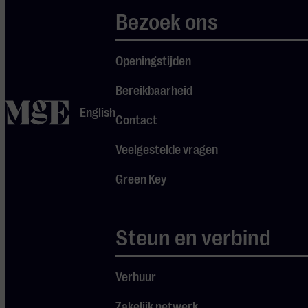
Bezoek ons
Na het concert
Openingstijden
Een lunchpauzeconcert
is natuurlijk niet
Bereikbaarheid
compleet zonder een
home
English
Contact
lekkere lunch. Daarom
geniet je na het concert
Veelgestelde vragen
van een smaakvolle
huisgemaakte soep en
Green Key
heerlijk vers brood in de
Stadsfoyer. Dit kun je
Steun en verbind
direct met je ticket
bijbestellen! Blijf je ook
nog even? Gezellig!
Verhuur
Zakelijk netwerk