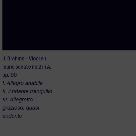
IV. Bewegt
L. Spohr –
Z
es
salonstukken, op.135
I. Barcarole
J. Brahms –
Viool en
piano sonate
no.2 in A,
op.100
I. Allegro anabile
II. Andante tranquillo
III. Allegretto
grazioso, quasi
andante