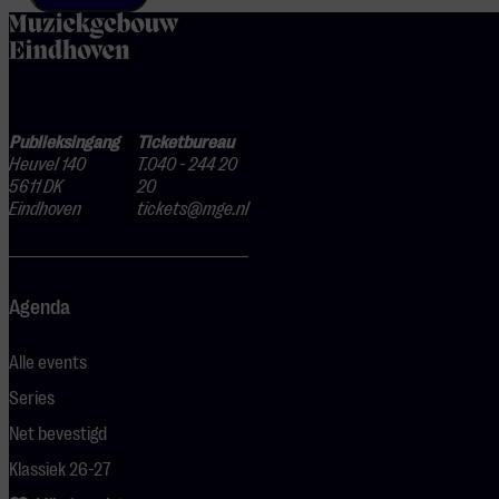
home
Publieksingang
Ticketbureau
Heuvel 140
T.040 - 244 20
5611 DK
20
Eindhoven
tickets@mge.nl
Agenda
Alle events
Series
Net bevestigd
Klassiek 26-27