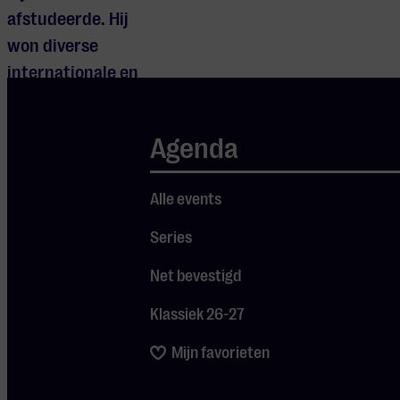
afstudeerde. Hij
won diverse
internationale en
nationale
concoursen en is
Agenda
sinds 2011
correpetitor aan
Alle events
het Conservatorium
van Amsterdam.
Series
Tijdens dit
Net bevestigd
lunchpauzeconcert
speelt het duo
Klassiek 26-27
werken van Bach,
Mijn favorieten
Webern, Spohr en
Brahms.