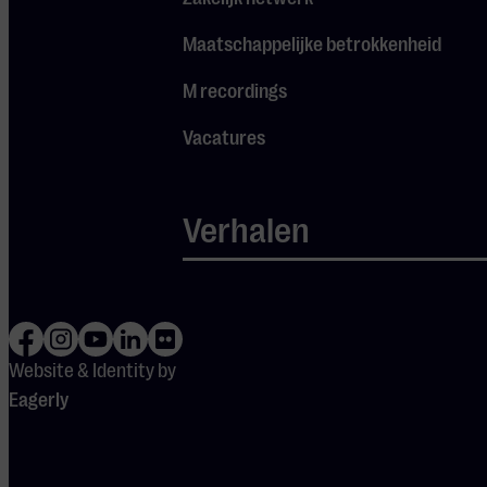
Maatschappelijke betrokkenheid
Programma
M recordings
J.S. Bach – Vioolsonate
Vacatures
no.1 in g, BWV 1001
I. Adagio
II. Fuga
Verhalen
III. Siciliana
IV. Presto
A. Webern –
Vier
stukken voor viool en
Website & Identity by
piano, op.7
Eagerly
I. Sehr Langsam
II. Rasch
III. Sehr Langsam