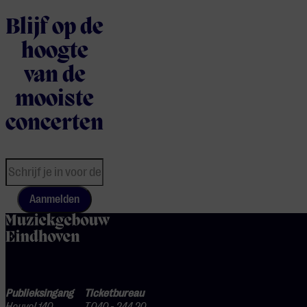
Blijf op de
hoogte
van de
mooiste
concerten
Aanmelden
home
Publieksingang
Ticketbureau
Heuvel 140
T.040 - 244 20