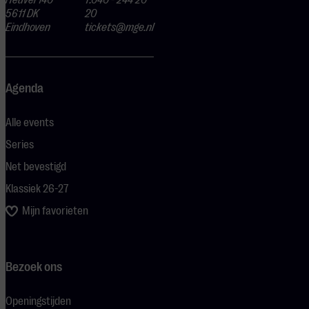
5611 DK
20
Eindhoven
tickets@mge.nl
Agenda
Alle events
Series
Net bevestigd
Klassiek 26-27
Mijn favorieten
Bezoek ons
Openingstijden