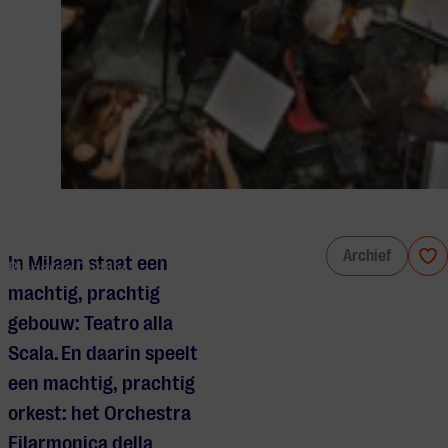
Orchestra Filarmonica della Scala &
Archief
In Milaan staat een
Riccardo Chailly
machtig, prachtig
gebouw
:
Teatro
alla
Scala.
En daarin speelt
een machtig, prachtig
orkest
: het
Orchestra
Filarmonica
della