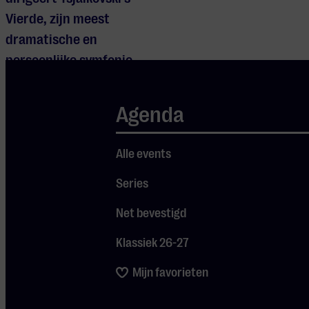
Vierde, zijn meest
dramatische en
persoonlijke symfonie.
Alexandre
Kantorow
soleert
in
Prokofjevs
Agenda
Derde pianoconcert,
zijn meest geliefde en
Alle events
sprankelende.
Series
Kantorow
was de
eerste Fransman die,
Net bevestigd
pas 22 jaar oud, bij het
Klassiek 26-27
Internationale
Tsja
i
kovski
C
oncours
in
Mijn favorieten
2019
de eerste prijs én
de Gouden medaille