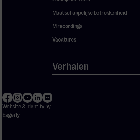
deel beschrijft het leven
als ‘een onafgebroken
Maatschappelijke betrokkenheid
wisselwerking tussen de
harde realiteit en vlug
M recordings
voorbijgaande dromen en
Vacatures
visioenen van geluk.’ Het
levendige scherzo, door de
strijkers pizzicato
Verhalen
gespeeld, is dan weer
luchthartig en de finale
uitgelaten. In zijn Derde
pianoconcert liet de toen
nog vrij jonge
Prokofjev
Website & Identity by
precies horen waar hij zo
Eagerly
goed in was: gedreven
motoriek, ironie en humor
en melodieën die je stuk