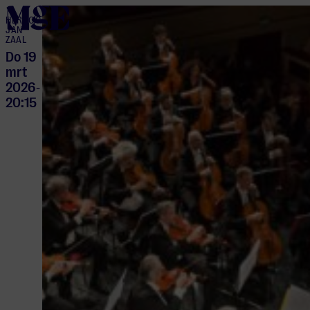
home
HERTOG
JAN
ZAAL
Do 19
mrt
2026
-
20:15