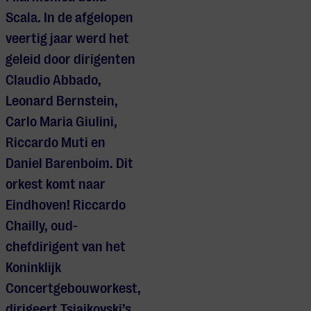
Scala
. In de afgelopen
veertig jaar werd het
geleid door
dirigenten
Claudio
Abbado
,
Leonard Bernstein,
Carlo Maria
Giulini
,
Riccardo
Muti
en
Daniel
Barenboim
.
Dit
orkest
komt naar
Eindhoven
!
Riccardo
Chailly
, oud-
chefdirigent van het
Koninklijk
Concertgebouworkest,
dirigeert
Tsjaikovski’s