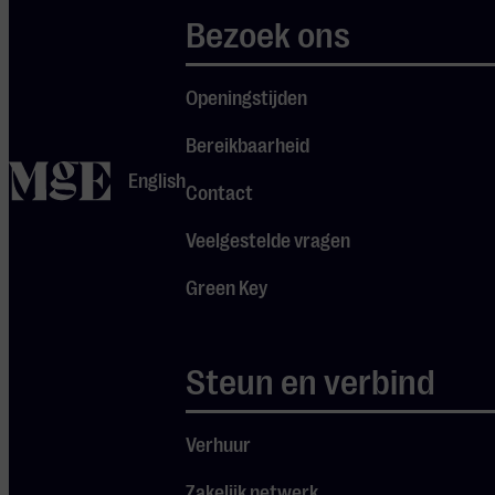
Bezoek ons
won, iets wat tot dan
nog maar drie keer
eerder was
Openingstijden
gepresteerd.
Bereikbaarheid
home
English
Contact
Tsjaikovski’s Vierde
symfonie is persoonlijk. Hij
Veelgestelde vragen
droeg hem op aan zijn
Green Key
mecenas en dierbaarste
vriendin, Madame
von
Meck: ‘een echo van uw
Steun en verbind
intiemste gedachten en
gevoelens.’ Het gaat er
stevig aan toe. Het zeer
Verhuur
indrukwekkende eerste
Zakelijk netwerk