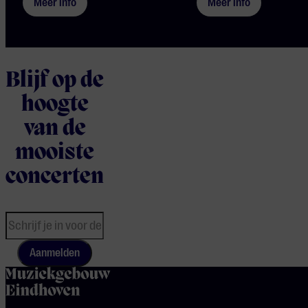
Meer info
Meer info
Blijf op de
hoogte
van de
mooiste
concerten
Aanmelden
home