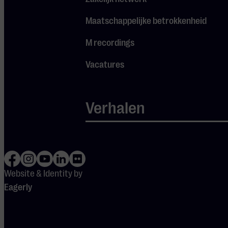
Maatschappelijke betrokkenheid
DEUREN
OPEN
M recordings
19:15
Vacatures
Verhalen
Ook
interessant
Website & Identity by
Eagerly