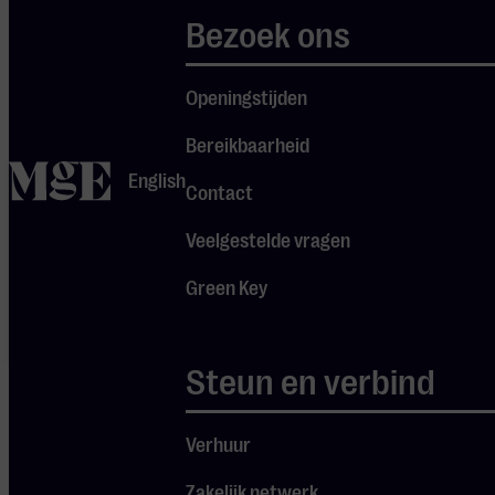
Pas
je instellingen
aan om
Bezoek ons
gebruik te maken van
youtube.
Openingstijden
Bereikbaarheid
home
Je cookie
English
instellingen
Contact
blokkeren
Spotify.
Veelgestelde vragen
Pas
je
instellingen
Green Key
aan om
gebruik te
maken van
Spotify.
Steun en verbind
Verhuur
Zakelijk netwerk