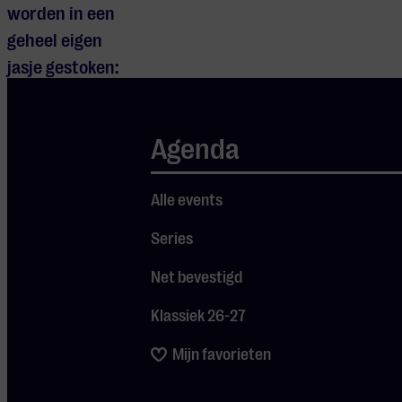
worden in een
geheel eigen
jasje gestoken:
van Raymond van
het Groenewoud
Agenda
tot Clouseau, van
Urbanus tot
Alle events
Milow en zelfs
K3; alles krijgt
Series
die
Net bevestigd
onmiskenbare
Pater
Klassiek 26-27
Moeskroen-
Mijn favorieten
Je cookie instellingen
sound.
blokkeren youtube.