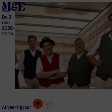
home
KLEINE
ZAAL
Do 3
dec
2026
-
20:15
Pater Moeskroen
Al veertig jaar