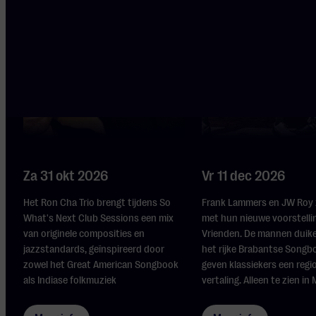
Frank Lammers
Ron Cha Trio
Roy
Za 31 okt 2026
Vr 11 dec 2026
Het Ron Cha Trio brengt tijdens So
Frank Lammers en JW Roy z
What's Next Club Sessions een mix
met hun nieuwe voorstell
van originele composities en
Vrienden. De mannen duike
jazzstandards, geïnspireerd door
het rijke Brabantse Songb
zowel het Great American Songbook
geven klassiekers een regi
als Indiase folkmuziek
vertaling. Alleen te zien in M