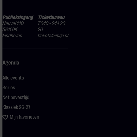
Publieksingang
Ticketbureau
Heuvel 140
T.040 - 244 20
5611 DK
20
Eindhoven
tickets@mge.nl
Agenda
Alle events
Series
Net bevestigd
Klassiek 26-27
Mijn favorieten