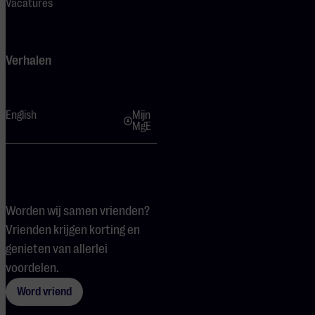
Vacatures
Verhalen
English
Mijn
MgE
Worden wij samen vrienden?
Vrienden krijgen korting en
genieten van allerlei
voordelen.
Word vriend