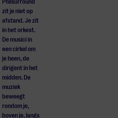
Philsurround
zit je niet op
afstand. Je zit
ín het orkest.
De musici in
een cirkel om
je heen, de
dirigent in het
midden. De
muziek
beweegt
rondom je,
boven je, langs