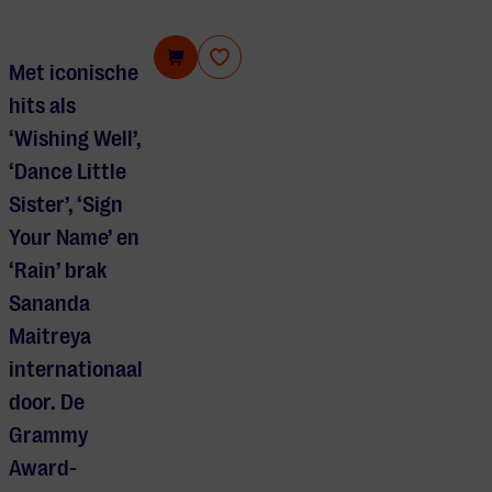
Sananda Maitreya
Met iconische
hits als
‘Wishing Well’,
‘Dance Little
Sister’, ‘Sign
Your Name’ en
‘Rain’ brak
Sananda
Maitreya
internationaal
door. De
Grammy
Award-