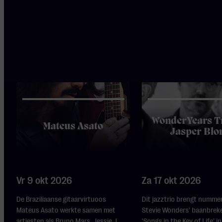
WonderYears Tr
Mateus Asato
Jasper Bl
Vr 9 okt 2026
Za 17 okt 2026
De Braziliaanse gitaarvirtuoos
Dit jazztrio brengt nummer
Mateus Asato werkte samen met
Stevie Wonders' baanbrek
artiesten als Bruno Mars, Jessie J,
'Songs in the Key of Life' in