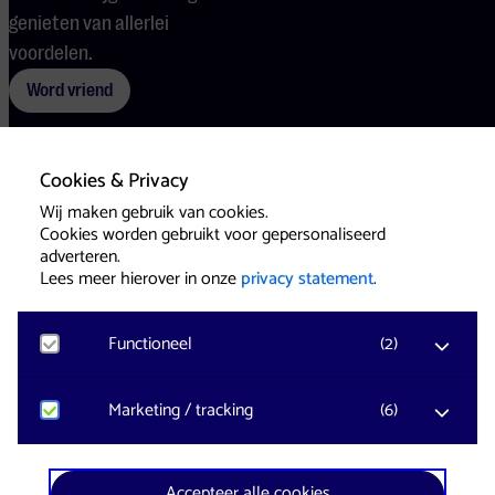
genieten van allerlei
voordelen.
Word vriend
Cookies & Privacy
Voorwaarden
Cookies
Pers
Wij maken gebruik van cookies.
Cookies worden gebruikt voor gepersonaliseerd
adverteren.
Lees meer hierover in onze
privacy statement
.
Functioneel
(
2
)
Website & Identity by
Eagerly
Noodzakelijk
Marketing / tracking
(
6
)
Voor het functioneren van de website en het
onthouden van voorkeuren worden functionele
cookies geplaatst. Hierbij worden geen
YouTube
Accepteer alle cookies