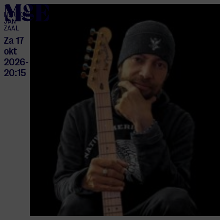
home
HERTOG
JAN
ZAAL
Za 17
okt
2026
-
20:15