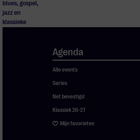
blues, gospel,
jazz en
klassieke
muziek vloeien
er moeiteloos
Agenda
in samen. In
oktober komt
Sananda
Alle events
Maitreya
Series
samen met zijn
Net bevestigd
liveband The
Sugar Plum
Klassiek 26-27
Pharaohs naar
Mijn favorieten
MgE voor een
energieke show