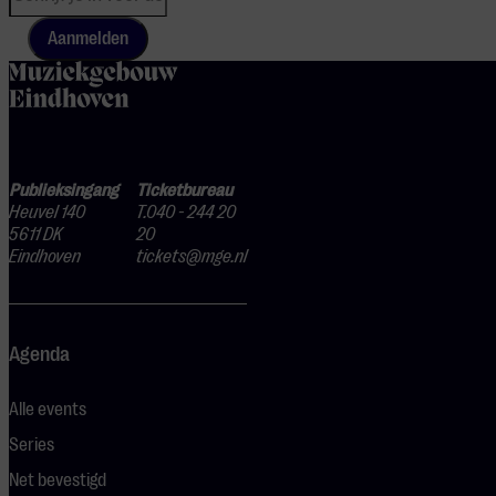
Aanmelden
home
Publieksingang
Ticketbureau
Heuvel 140
T.040 - 244 20
5611 DK
20
Eindhoven
tickets@mge.nl
Agenda
Alle events
Series
Net bevestigd