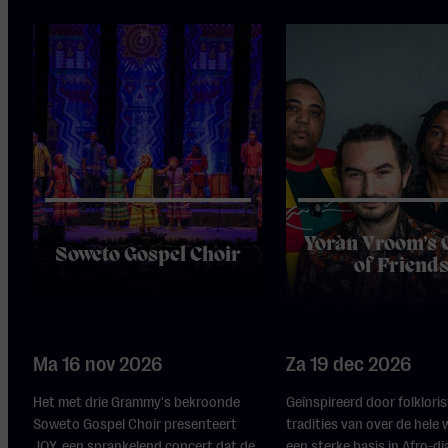
Yoràn Vroom’s 
Soweto Gospel Choir
of Friend
Ma 16 nov 2026
Za 19 dec 2026
Het met drie Grammy's bekroonde
Geïnspireerd door folklori
Soweto Gospel Choir presenteert
tradities van over de hele 
JOY, een sprankelend concert dat de
een sterke basis in Afro-d