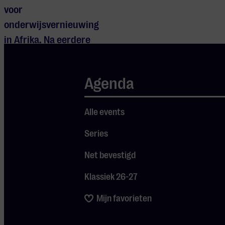
voor
onderwijsvernieuwing
in Afrika. Na eerdere
succesvolle
optredens keert ze
Agenda
terug naar
Muziekgebouw
Alle events
Eindhoven met haar
nieuwe show
Series
‘Badinyaa Kumoo’; een
Net bevestigd
viering van familie,
gemeenschap en
Klassiek 26-27
Je cookie instellingen
verbondenheid.
Mijn favorieten
blokkeren youtube.
Pas
je instellingen
aan om