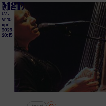
home
HERTOG
JAN
ZAAL
Vr 10
apr
2026
-
20:15