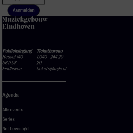
Aanmelden
home
Publieksingang
Ticketbureau
Heuvel 140
T.040 - 244 20
5611 DK
20
Eindhoven
tickets@mge.nl
Agenda
Alle events
Series
Net bevestigd