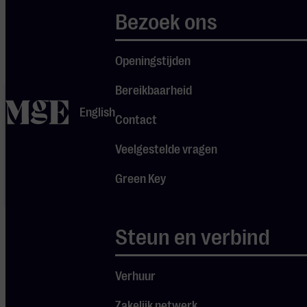
gebruik te maken van
Bezoek ons
youtube.
Openingstijden
Je cookie
Bereikbaarheid
instellingen
home
English
blokkeren
Contact
Spotify.
Pas
je
Veelgestelde vragen
instellingen
aan om
gebruik te
Green Key
maken van
Spotify.
Steun en verbind
Verhuur
Zakelijk netwerk