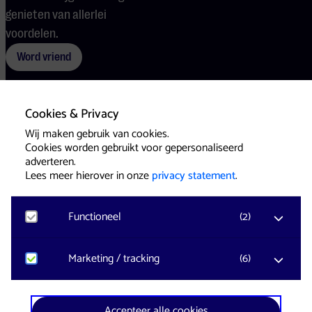
genieten van allerlei
voordelen.
Word vriend
Cookies & Privacy
Voorwaarden
Cookies
Pers
Wij maken gebruik van cookies.
Cookies worden gebruikt voor gepersonaliseerd
adverteren.
Lees meer hierover in onze
privacy statement
.
Functioneel
(
2
)
Website & Identity by
Eagerly
Noodzakelijk
Marketing / tracking
(
6
)
Voor het functioneren van de website en het
onthouden van voorkeuren worden functionele
cookies geplaatst. Hierbij worden geen
YouTube
Accepteer alle cookies