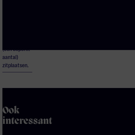
VRIJE
PLAATSKEUZE
Dit concert
heeft zowel
staan- als
(een beperkt
aantal)
zitplaatsen.
Ook
interessant