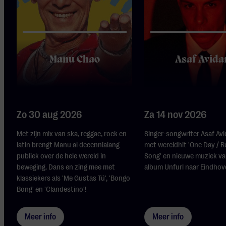
Manu Chao
Asaf Avida
Zo 30 aug 2026
Za 14 nov 2026
Met zijn mix van ska, reggae, rock en
Singer-songwriter Asaf Av
latin brengt Manu al decennialang
met wereldhit 'One Day / 
publiek over de hele wereld in
Song' en nieuwe muziek va
beweging. Dans en zing mee met
album Unfurl naar Eindhov
klassiekers als 'Me Gustas Tú', 'Bongo
Bong' en 'Clandestino'!
Meer info
Meer info