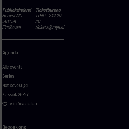
Publieksingang
Ticketbureau
Heuvel 140
T.040 - 244 20
5611 DK
20
Eindhoven
tickets@mge.nl
Agenda
Alle events
Series
Net bevestigd
Klassiek 26-27
Mijn favorieten
Bezoek ons