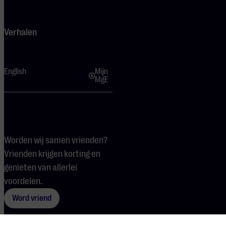
Verhalen
English
Mijn
MgE
Worden wij samen vrienden?
Vrienden krijgen korting en
genieten van allerlei
voordelen.
Word vriend