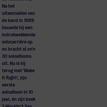
Na het
uiteenvallen van
de band in 1989
bouwde hij een
indrukwekkende
solocarrière op
en bracht al zo’n
30 soloalbums
uit. Nu is hij
terug met ‘Make
It Right’, zijn
eerste
soloalbum in 10
jaar, én zijn boek
‘I Wouldn’t Say