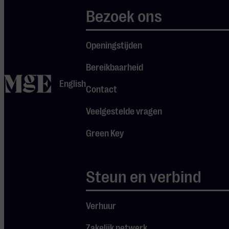
Bezoek ons
klassiekers en
verborgen
parels uit het
Openingstijden
The Dream
Bereikbaarheid
Syndicate-
home
English
Contact
tijdperk, nieuwe
nummers en
Veelgestelde vragen
verrassende
Green Key
covers,
gecombineerd
met verhalen en
Steun en verbind
Je cookie instellingen
anekdotes.
blokkeren youtube.
Verhuur
Pas
je instellingen
aan om
Zakelijk netwerk
gebruik te maken van