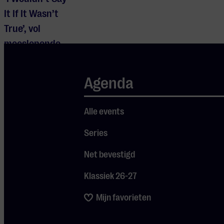
It If It Wasn’t
True’, vol
meeslepende
tourverhalen.
Maandag 10
Agenda
februari speelt
Steve een
Alle events
intieme show bij
Series
Americana
Mondays, enkel
Net bevestigd
gewapend met
Klassiek 26-27
zijn akoestische
gitaar.
Mijn favorieten
Verwacht een
mix van