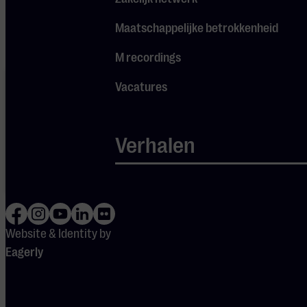
youtube.
Maatschappelijke betrokkenheid
M recordings
Je cookie
Vacatures
instellingen
blokkeren
Spotify.
Pas
je
instellingen
Verhalen
aan om
gebruik te
maken van
Spotify.
Website & Identity by
Eagerly