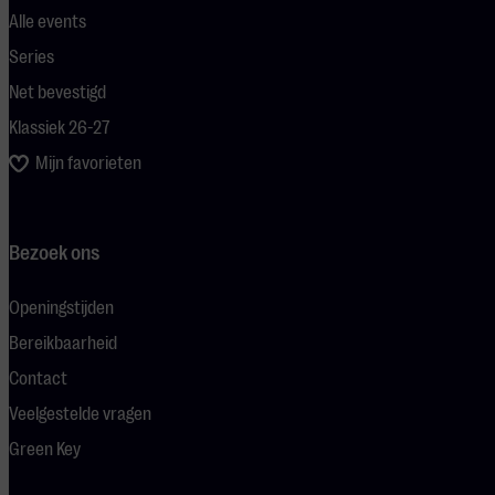
Alle events
Series
Net bevestigd
Klassiek 26-27
Mijn favorieten
Bezoek ons
Openingstijden
Bereikbaarheid
Contact
Veelgestelde vragen
Green Key