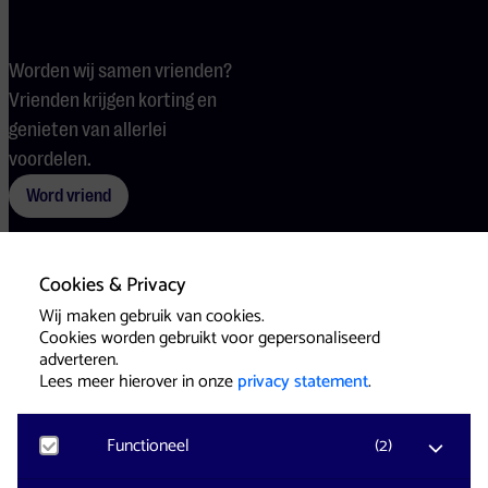
Worden wij samen vrienden?
Vrienden krijgen korting en
genieten van allerlei
voordelen.
Word vriend
Cookies & Privacy
Voorwaarden
Cookies
Pers
Wij maken gebruik van cookies.
Cookies worden gebruikt voor gepersonaliseerd
adverteren.
Lees meer hierover in onze
privacy statement
.
Functioneel
(
2
)
Website & Identity by
Eagerly