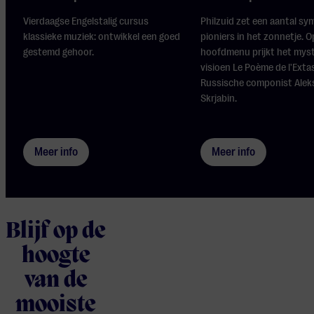
Vierdaagse Engelstalig cursus
Philzuid zet een aantal s
klassieke muziek: ontwikkel een goed
pioniers in het zonnetje. O
gestemd gehoor.
hoofdmenu prijkt het mys
visioen Le Poème de l'Exta
Russische componist Alek
Skrjabin.
Meer info
Meer info
Blijf op de
hoogte
van de
mooiste