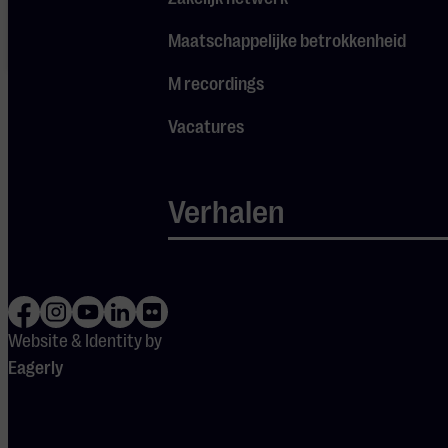
aan om
gebruik te
Maatschappelijke betrokkenheid
maken van
Spotify.
M recordings
Vacatures
Verhalen
DEUREN
OPEN
19:15
Website & Identity by
Eagerly
Ook