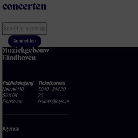
concerten
Aanmelden
home
Publieksingang
Ticketbureau
Heuvel 140
T.040 - 244 20
5611 DK
20
Eindhoven
tickets@mge.nl
Agenda