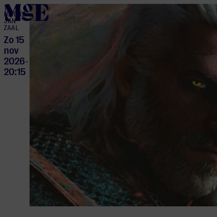
home
HERTOG
JAN
ZAAL
Zo 15
nov
2026
-
20:15