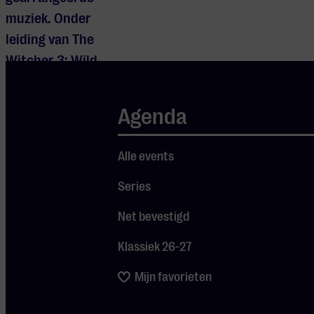
muziek. Onder
leiding van The
Witcher 3: Wild
Hunt-componist
Marcin
Agenda
Przybyłowicz en
de Poolse
Alle events
folkmetalband
Percival
Series
Schuttenbach,
Net bevestigd
die
Klassiek 26-27
meeschreven
aan de
Mijn favorieten
soundtrack van
het spel, komt