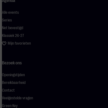
Agenda
Alle events
Series
Net bevestigd
Klassiek 26-27
Mijn favorieten
Bezoek ons
Openingstijden
Bereikbaarheid
Contact
Veelgestelde vragen
Green Key