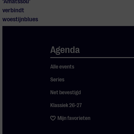
‘Amatssou’
verbindt
woestijnblues
met
Amerikaanse
countrymuziek,
Agenda
waarin banjo’s,
violen en pedal
Alle events
steel
Series
samensmelten
met hun
Net bevestigd
kenmerkende
Klassiek 26-27
gitaarriffs en
hypnotiserende
Mijn favorieten
sound. Hun