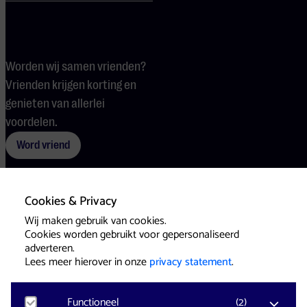
Worden wij samen vrienden?
Vrienden krijgen korting en
genieten van allerlei
voordelen.
Word vriend
Cookies & Privacy
Voorwaarden
Cookies
Pers
Wij maken gebruik van cookies.
Cookies worden gebruikt voor gepersonaliseerd
adverteren.
Lees meer hierover in onze
privacy statement
.
Functioneel
(
2
)
Website & Identity by
Eagerly