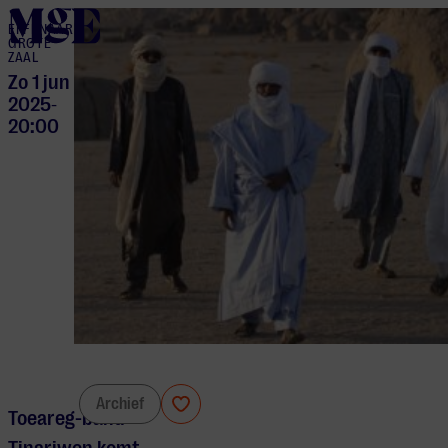
home
EFFENAAR
GROTE
ZAAL
Zo 1 jun
2025
-
20:00
Tinariwen
Archief
Toeareg-band