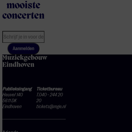
mooiste
concerten
Aanmelden
home
Publieksingang
Ticketbureau
Heuvel 140
T.040 - 244 20
5611 DK
20
Eindhoven
tickets@mge.nl