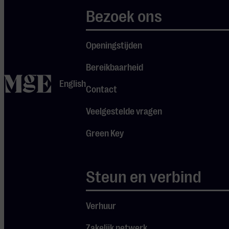
nieuwste
Bezoek ons
release
‘Idrache
Openingstijden
(Traces of the
Past) is een
Bereikbaarheid
home
verzameling
English
Contact
demo’s en niet
uitgebrachte
Veelgestelde vragen
opnames en
Green Key
lijkt symbolisch
voor een band
die worstelt
Steun en verbind
met haar eigen
Je cookie instellingen
succesverhaal.
Verhuur
blokkeren youtube.
Zakelijk netwerk