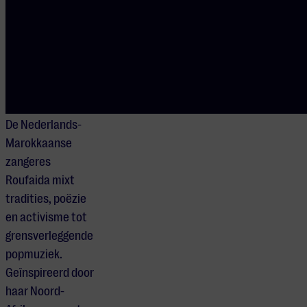
Support
act:
Roufaida
De Nederlands-
Marokkaanse
zangeres
Roufaida mixt
tradities, poëzie
en activisme tot
grensverleggende
popmuziek.
Geïnspireerd door
haar Noord-