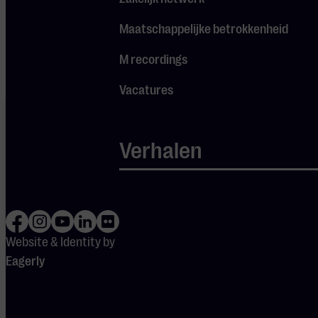
Pas
je instellingen
aan om
gebruik te maken van
Maatschappelijke betrokkenheid
youtube.
M recordings
Vacatures
Je cookie
instellingen
blokkeren
Spotify.
Verhalen
Pas
je
instellingen
aan om
gebruik te
maken van
Spotify.
Website & Identity by
Eagerly