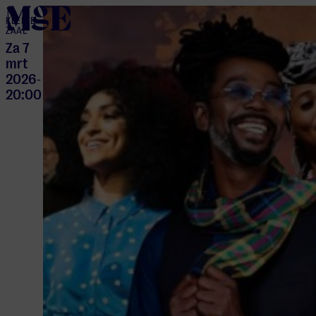
home
KLEINE
ZAAL
Za 7
mrt
2026
-
20:00