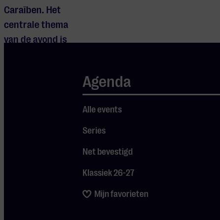
Caraïben. Het
centrale thema
van de avond is
verbondenheid
door middel van
Agenda
muziek. Het
concert wordt
Alle events
uitgevoerd door
het Atlantic
Series
Crossing
Net bevestigd
Ensemble,
samen met
Klassiek 26-27
diverse
Mijn favorieten
vocalisten,
onder wie de