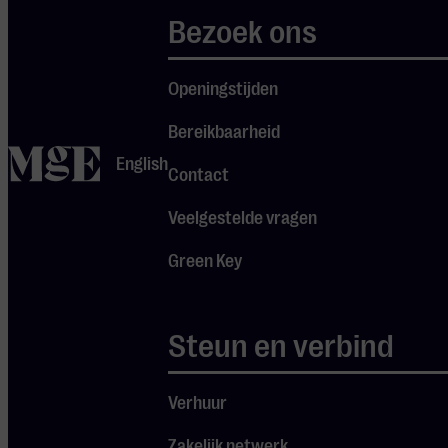
Curaçaose
Bezoek ons
soliste Mara
Letti, Cubaanse
Openingstijden
zangeres Evelyn
Bereikbaarheid
Dumpuy en de
home
English
in Suriname
Contact
geboren Kenny
Veelgestelde vragen
B. De muzikale
Green Key
leiding is in
handen van de
Venezolaanse
Steun en verbind
dirigent
Michael Simon
Verhuur
en het
voorprogramma
Zakelijk netwerk