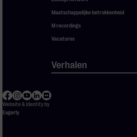
wordt verzorgd
Maatschappelijke betrokkenheid
door pianist
Sherman
M recordings
Zimmerman. Na
Vacatures
afloop gaat de
avond verder
met optredens
Verhalen
van Amigos uit
Zuid-Amerika
en de
Caraïbische
Website & Identity by
formatie Mini
Eagerly
Cache Royale.
Tijdens de nazit
geniet je