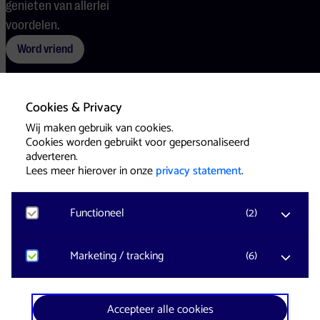
genieten van allerlei
voordelen.
Word vriend
Cookies & Privacy
Voorwaarden
Cookies
Pers
Wij maken gebruik van cookies.
Cookies worden gebruikt voor gepersonaliseerd
adverteren.
Lees meer hierover in onze
privacy statement
.
Functioneel
(
2
)
Website & Identity by
Eagerly
Noodzakelijk
Marketing / tracking
(
6
)
Voor het functioneren van de website en het
onthouden van voorkeuren worden functionele
cookies geplaatst. Hierbij worden geen
YouTube
Accepteer alle cookies
persoonsgegevens verzameld.
Registreert klikgedrag, bekeken video’s en aangepaste