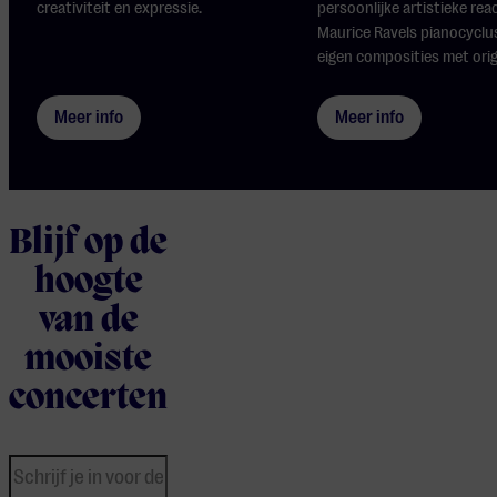
creativiteit en expressie.
persoonlijke artistieke rea
Maurice Ravels pianocyclus
eigen composities met origi
Meer info
Meer info
Blijf op de
hoogte
van de
mooiste
concerten