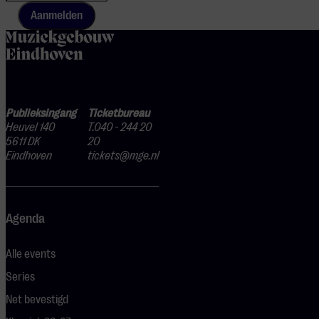
Aanmelden
home
Publieksingang
Ticketbureau
Heuvel 140
T.040 - 244 20
5611 DK
20
Eindhoven
tickets@mge.nl
Agenda
Alle events
Series
Net bevestigd