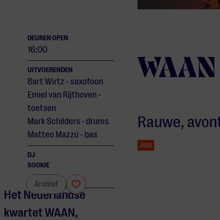
DEUREN OPEN
16:00
WAAN
UITVOERENDEN
Bart Wirtz - saxofoon
Emiel van Rijthoven -
toetsen
Rauwe, avont
Mark Schilders - drums
Matteo Mazzú - bas
Jazz
DJ
SOOKIE
WAAN
Archief
Het Nederlandse
kwartet WAAN,