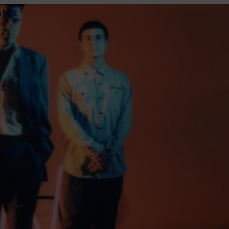
n MgE