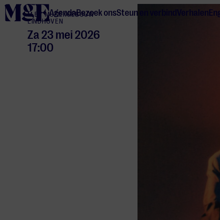
home
Agenda
Bezoek ons
Steun en verbind
Verhalen
Eng
M BY MUZIEKGEBOUW
EINDHOVEN
Za 23 mei 2026
17:00