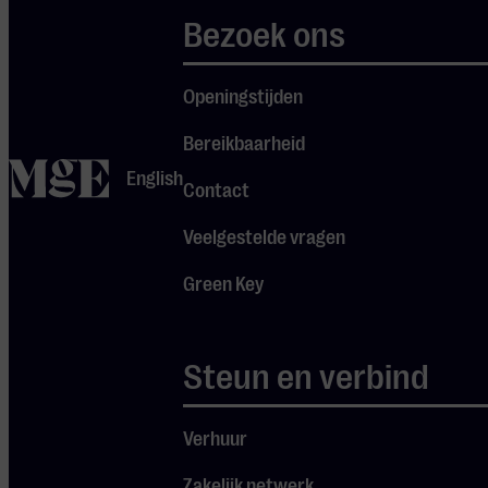
Dit onderdeel wordt
Bezoek ons
aangeboden door
Edutones.
Openingstijden
Bereikbaarheid
home
English
Contact
Veelgestelde vragen
Green Key
Steun en verbind
Verhuur
Zakelijk netwerk