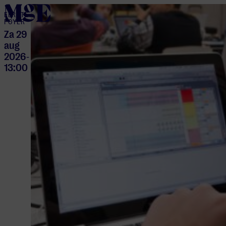
home
EERSTE
FOYER
Za 29
aug
2026
-
13:00