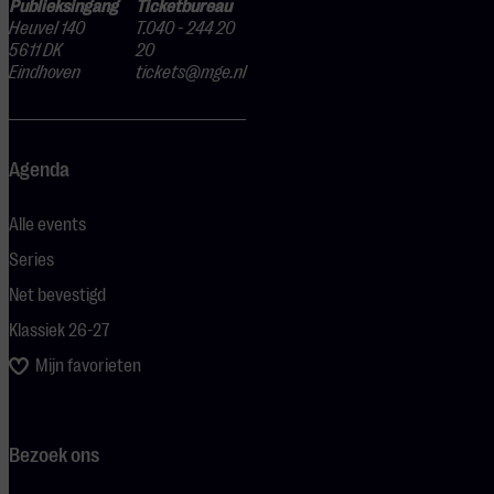
Publieksingang
Ticketbureau
Heuvel 140
T.040 - 244 20
5611 DK
20
Eindhoven
tickets@mge.nl
Agenda
Alle events
Series
Net bevestigd
Klassiek 26-27
Mijn favorieten
Bezoek ons