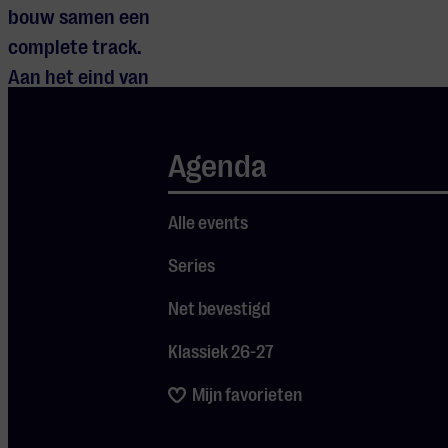
bouw samen een
complete track.
Aan het eind van
de workshop zet
we jouw muziek
Agenda
gewoon op je
telefoon. Voor
Alle events
iedereen tussen
de 12 en 24 jaar
Series
oud. Wil je zeker
Net bevestigd
zijn van een plekje
voor de workshop?
Klassiek 26-27
Meld je dan van te
Mijn favorieten
voren aan.