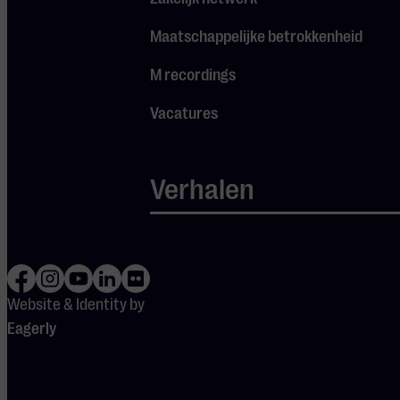
collega’s en Muziekgebouw Eindhoven.
Gemotiveerde starters in de horeca
Maatschappelijke betrokkenheid
zijn meer dan welkom. We helpen je
M recordings
graag op weg!
Vacatures
Klinkt dit als muziek in je oren?
Laat van je horen! Stuur een korte
Verhalen
motivatie, je beschikbaarheid en je CV
naar
hr@mge.nl
. Meer weten over de
functie? Stel je vraag aan Siegobert via
siego@mge.nl
. of Marijn via
marijn@mge.nl
. We staan je graag te
Website & Identity by
woord.
Eagerly
Over Muziekgebouw Eindhoven