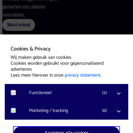
genieten van allerlei
voordelen.
Word vriend
Cookies & Privacy
Voorwaarden
Cookies
Pers
Wij maken gebruik van cookies.
Cookies worden gebruikt voor gepersonaliseerd
adverteren.
Lees meer hierover in onze
privacy statement
.
Functioneel
(
2
)
Website & Identity by
Eagerly
Noodzakelijk
Marketing / tracking
(
6
)
Voor het functioneren van de website en het
onthouden van voorkeuren worden functionele
cookies geplaatst. Hierbij worden geen
YouTube
Accepteer alle cookies