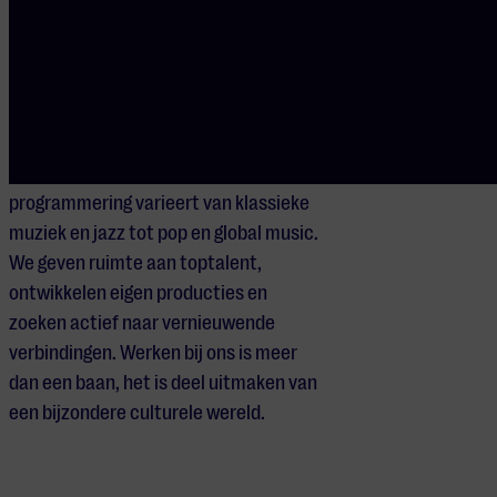
Muziekgebouw Eindhoven is hét
concertgebouw van Zuid-Nederland.
Midden in een stad waar innovatie,
design en technologie samenkomen,
ontvangen we jaarlijks meer dan
240.000 muziekliefhebbers. Onze
programmering varieert van klassieke
muziek en jazz tot pop en global music.
We geven ruimte aan toptalent,
ontwikkelen eigen producties en
zoeken actief naar vernieuwende
verbindingen. Werken bij ons is meer
dan een baan, het is deel uitmaken van
een bijzondere culturele wereld.