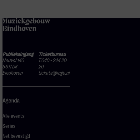
home
Publieksingang
Ticketbureau
Heuvel 140
T.040 - 244 20
5611 DK
20
Eindhoven
tickets@mge.nl
Agenda
Alle events
Series
Net bevestigd