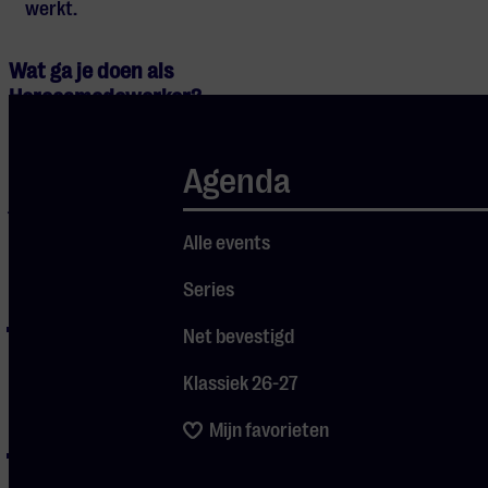
werkt.
Wat ga je doen als
Horecamedewerker?
Een avond bij Muziekgebouw Eindhoven
Agenda
is voor onze bezoekers een beleving, en
jij bent daar een onmisbaar onderdeel
van. Je taken zijn afwisselend, geen
Alle events
avond is hetzelfde. Enkele taken zijn:
Series
Publieksbegeleiding: Bezoekers naar
Net bevestigd
de juiste zaal en stoel begeleiden, de
Klassiek 26-27
weg wijzen naar het toilet,
enzovoort;
Mijn favorieten
Horecawerkzaamheden: Achter de
bar staan, bezoekers van drankjes