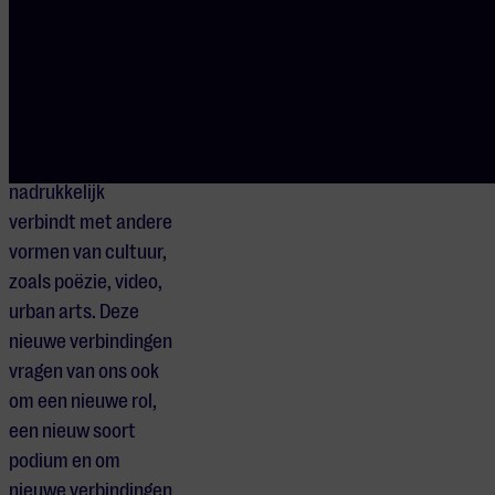
tussen
muziekgenres
steeds meer
vanzelfsprekend
worden. We zien ook
hoe muziek zich
nadrukkelijk
verbindt met andere
vormen van cultuur,
zoals poëzie, video,
urban arts. Deze
nieuwe verbindingen
vragen van ons ook
om een nieuwe rol,
een nieuw soort
podium en om
nieuwe verbindingen