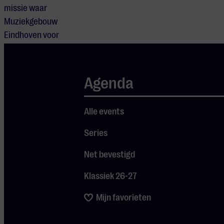
missie waar
Muziekgebouw
Eindhoven voor
staat. Deze missie
weerspiegelt ons
bestaansrecht. Wij
Agenda
stimuleren de
ontmoeting en
Alle events
daarmee de
verbindingen tussen
Series
mensen door in ons
Net bevestigd
huis een podium te
bieden aan een
Klassiek 26-27
grote muzikale
diversiteit.
Mijn favorieten