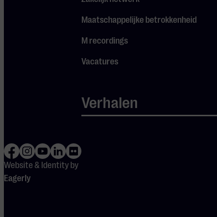
initiatieven die
Maatschappelijke betrokkenheid
mensen en culturen
verbinden – in
M recordings
plaats van uit elkaar
Vacatures
spelen of uitsluiten.
Muziek heeft hierin
een grote rol.
Verhalen
Ten tweede zijn er
de verbindingen
binnen de grote
wereld van de
Website & Identity by
muziek. We zien een
Eagerly
beweging waarbij
grenzen vervagen en
nieuwe verbindingen