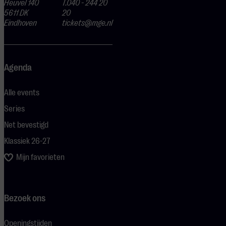
Heuvel 140
T.040 - 244 20
5611 DK
20
Eindhoven
tickets@mge.nl
Agenda
Alle events
Series
Net bevestigd
Klassiek 26-27
Mijn favorieten
Bezoek ons
Openingstijden