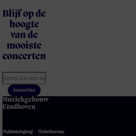
Blijf op de
hoogte
van de
mooiste
concerten
Aanmelden
home
Publieksingang
Ticketbureau