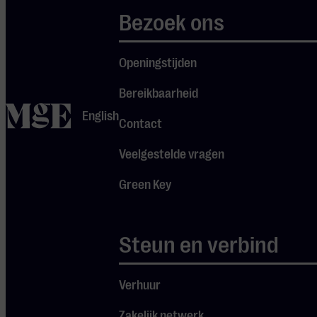
Verbinding vormt de
Bezoek ons
kern van al onze
activiteiten en het
is de motivatie voor
Openingstijden
ons om te
Bereikbaarheid
ontwikkelen. Maar
home
English
wat verstaan wij
Contact
onder verbinding?
Veelgestelde vragen
Ten eerste is er de
Green Key
verbinding tussen
mensen onderling.
We zien dat de
Steun en verbind
veranderende
wereld (dichtbij en
Verhuur
veraf) behoefte
heeft aan
Zakelijk netwerk