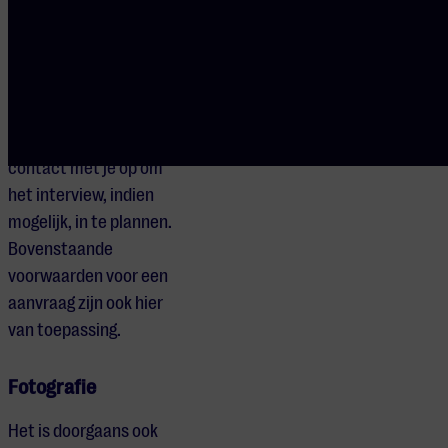
te dienen, omdat we
daarvoor vaak
afhankelijk zijn van de
reactiesnelheid van
het management. We
nemen zo snel mogelijk
contact met je op om
het interview, indien
mogelijk, in te plannen.
Bovenstaande
voorwaarden voor een
aanvraag zijn ook hier
van toepassing.
Fotografie
Het is doorgaans ook