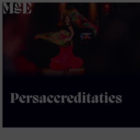
home
Persaccreditaties