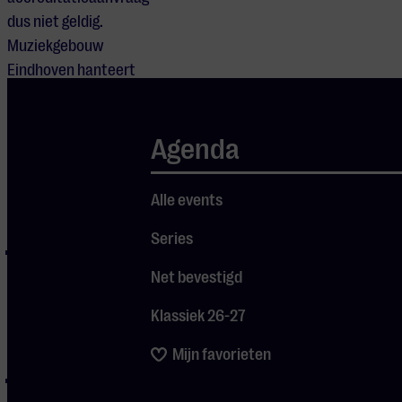
dus niet geldig.
Muziekgebouw
Eindhoven hanteert
geen kosten voor
persaccreditaties.
Agenda
Voorwaarden voor
aanvragen
Alle events
persaccreditatie
Series
Persaccreditaties
zijn aan te vragen
Net bevestigd
door schrijvende
Klassiek 26-27
pers, radio, televisie
en (pers)fotografen.
Mijn favorieten
In verband met de