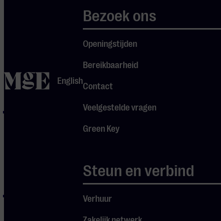
schaarse
Bezoek ons
hoeveelheid
persplaatsen komen
hobby-journalisten
Openingstijden
en -recensenten
Bereikbaarheid
niet in aanmerking
home
voor een
English
Contact
persaccreditatie.
Veelgestelde vragen
Je hebt eerder
gepubliceerd op het
Green Key
platform vanuit
waar je de
accreditatie
Steun en verbind
aanvraagt.
Je kunt op aanvraag
Verhuur
inzicht geven in het
Zakelijk netwerk