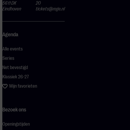
5611 DK
20
Eindhoven
tickets@mge.nl
Agenda
Alle events
Series
Net bevestigd
Klassiek 26-27
Mijn favorieten
Bezoek ons
Openingstijden