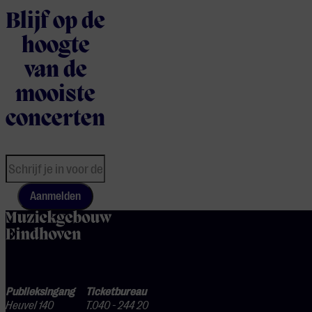
Blijf op de
hoogte
van de
mooiste
concerten
Aanmelden
home
Publieksingang
Ticketbureau
Heuvel 140
T.040 - 244 20