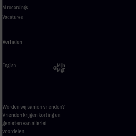
M recordings
Vacatures
Verhalen
English
Mijn
MgE
Worden wij samen vrienden?
Vrienden krijgen korting en
genieten van allerlei
voordelen.