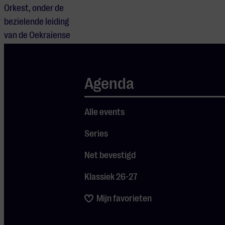
Orkest, onder de
bezielende leiding
van de Oekraïense
dirigente Dalia
Stasevska, het
spectaculaire
Agenda
koorwerk Carmina
Burana ten gehore,
Alle events
samen met het
Nationaal Koor van
Series
Oekraïne ‘Dumka’.
Net bevestigd
De inleidingen
Klassiek 26-27
voorafgaand aan
Mijn favorieten
deze concerten
worden mogelijk