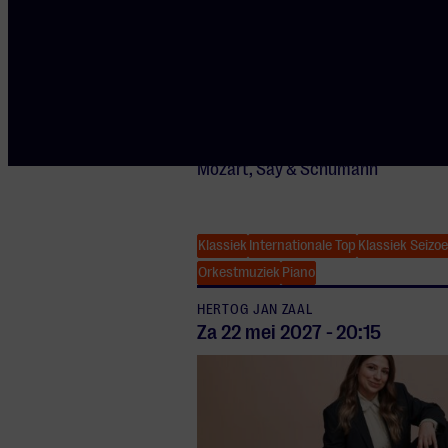
SERIE INTERNATIONALE TOPORKESTEN 
Mozarteumorchester S
Fazıl Say
Mozart, Say & Schumann
Klassiek
Internationale Top
Klassiek Seizo
Orkestmuziek
Piano
HERTOG JAN ZAAL
Za 22 mei
2027
-
20:15