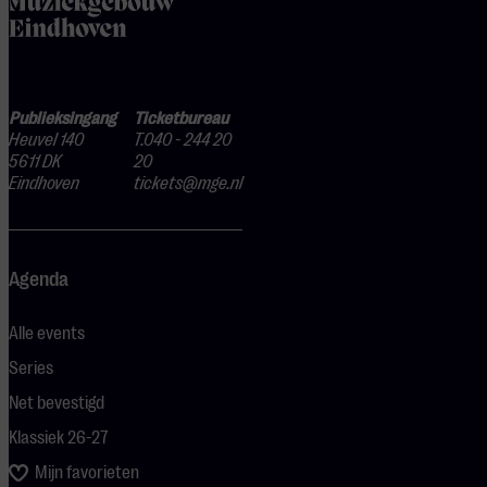
Publieksingang
Ticketbureau
Heuvel 140
T.040 - 244 20
5611 DK
20
Eindhoven
tickets@mge.nl
Agenda
Alle events
Series
Net bevestigd
Klassiek 26-27
Mijn favorieten