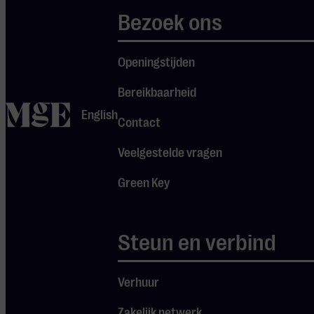
gemaakt door
Bezoek ons
Vrienden van
Muziekgebouw
Eindhoven.
Openingstijden
20% KORTING
Serie Internationale Toporkesten B
Bereikbaarheid
Aankomende
HERTOG JAN ZAAL
home
English
concerten
Di 24 nov
2026
-
20:15
Contact
Veelgestelde vragen
Green Key
Steun en verbind
Verhuur
SERIE INTERNATIONALE TOPORKESTEN 
Zakelijk netwerk