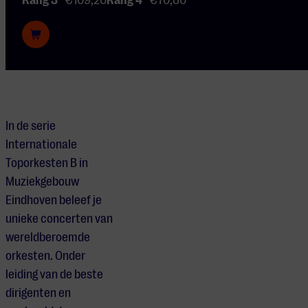
Rang 3
€109,20
Rang 4
€70,80
In de serie
Internationale
Toporkesten B in
Muziekgebouw
Eindhoven beleef je
unieke concerten van
wereldberoemde
orkesten. Onder
leiding van de beste
dirigenten en