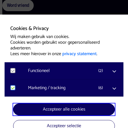
Word vriend
Cookies & Privacy
Voorwaarden
Cookies
Pers
Wij maken gebruik van cookies.
Cookies worden gebruikt voor gepersonaliseerd
adverteren.
Lees meer hierover in onze
privacy statement
.
Functioneel
(
2
)
Website & Identity by
Eagerly
Noodzakelijk
Marketing / tracking
(
6
)
Voor het functioneren van de website en het
onthouden van voorkeuren worden functionele
cookies geplaatst. Hierbij worden geen
YouTube
Accepteer alle cookies
persoonsgegevens verzameld.
Registreert klikgedrag, bekeken video’s en aangepaste
voorkeuren. Bezoekersinformatie en gebruikersgedrag
wordt gebruikt voor advertenties.
Accepteer selectie
Google Analytics
In samenwerking met