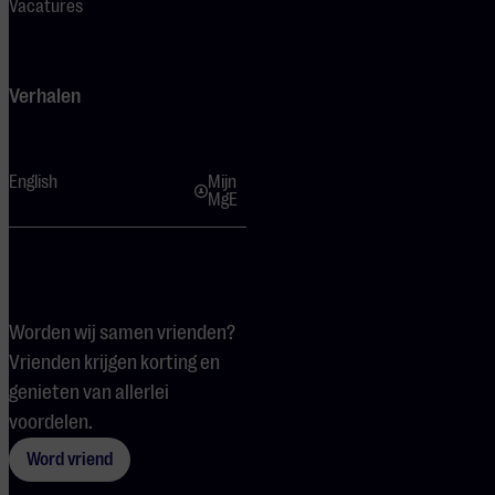
Vacatures
Verhalen
English
Mijn
MgE
Worden wij samen vrienden?
Vrienden krijgen korting en
genieten van allerlei
voordelen.
Word vriend