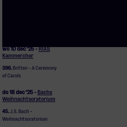
do 4 dec ’25 •
Elisabeth
Leonskaja
280.
Schubert – Sonates
wo 10 dec ’25 •
RIAS
Kammerchor
396.
Britten – A Ceremony
of Carols
do 18 dec ’25 •
Bachs
Weihnachtsoratorium
45.
J.S. Bach –
Weihnachtsoratorium