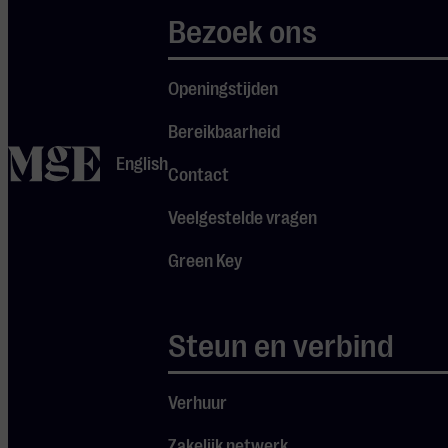
Philharmonisch Orkest
Bezoek ons
met Yuja Wang
36.
Mahler – Symfonie nr. 5
Openingstijden
275.
Haydn – Die
Schöpfung
Bereikbaarheid
home
English
Contact
wo 12 nov ’25 •
Pynarello’s John
Veelgestelde vragen
Giovanni
Green Key
205.
Mozart – Don
Giovanni
Steun en verbind
do 13 nov ’25 •
Gewandhausorchester
Verhuur
278.
Brahms – Symfonie
Zakelijk netwerk