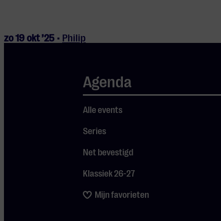
zo 19 okt ’25 •
Philip
Glass Ensemble
78.
Glass – Glassworks
Agenda
za 25 okt ’25 •
Ivo
Alle events
Pogorelich
Series
30.
Chopin – Nocturnes
220.
Beethoven –
Net bevestigd
Pianosonate nr. 8
“Pathétique”
Klassiek 26-27
Mijn favorieten
zo 2 nov ’25 •
Rotterdams