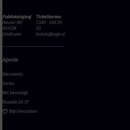
Publieksingang
Ticketbureau
Heuvel 140
T.040 - 244 20
5611 DK
20
Eindhoven
tickets@mge.nl
Agenda
Alle events
Series
Net bevestigd
Klassiek 26-27
Mijn favorieten