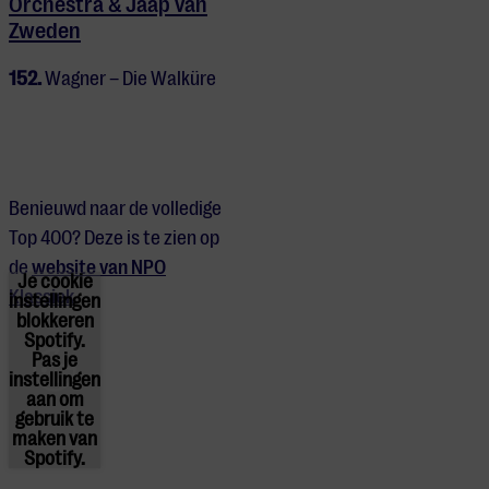
Orchestra & Jaap van
Zweden
152.
Wagner – Die Walküre
Benieuwd naar de volledige
Top 400? Deze is te zien op
de
website van NPO
Je cookie
Klassiek
.
instellingen
blokkeren
Spotify.
Pas
je
instellingen
aan om
gebruik te
maken van
Spotify.