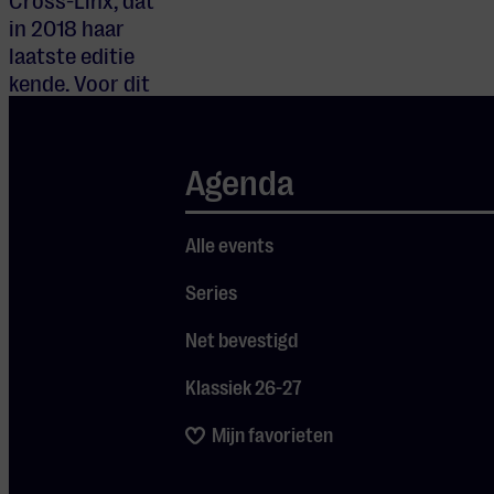
Cross-Linx, dat
in 2018 haar
laatste editie
kende. Voor dit
artikel duiken
we in de kracht
van de cross-
Agenda
overconcerten,
en wel met
Alle events
Robert Soomer,
artistiek leider
Series
van het
Metropole
Net bevestigd
Orkest.
Klassiek 26-27
Mijn favorieten
De cross-over is een constante artistieke