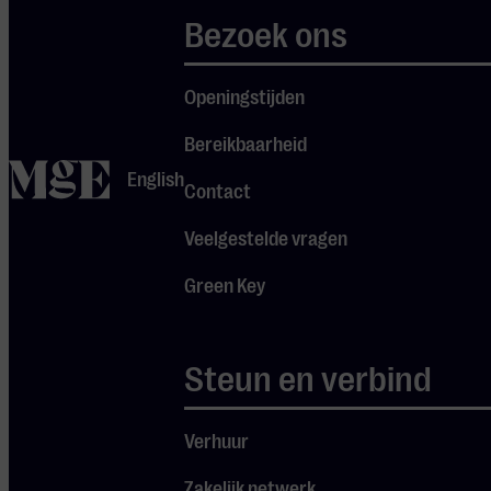
zoektocht, zo blijkt het. ‘Wat zulke cross-
Bezoek ons
overs echt bijzonder maakt, is dat
artiesten hun eigen muziek in een totaal
nieuwe context terughoren’, vertelt
Openingstijden
Robert Soomer. ‘Dankzij onze
Bereikbaarheid
internationale pool met arrangeurs
home
worden bestaande songs volledig
English
Contact
heruitgevonden: niet zomaar
iets
groter
of
voller
, maar echt opnieuw
Veelgestelde vragen
vormgegeven vanuit de kracht van het
Green Key
orkest.’
Veel muziek wordt gemaakt met
Steun en verbind
instrumenten als gitaar, piano en drums.
Dat is anders wanneer een orkest ermee
Verhuur
aan de slag gaat; een song wordt dan
uitgevoerd met een klankpalet dat
Zakelijk netwerk