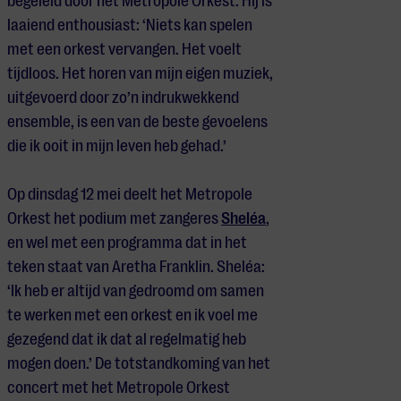
begeleid door het Metropole Orkest. Hij is
laaiend enthousiast: ‘Niets kan spelen
met een orkest vervangen. Het voelt
tijdloos. Het horen van mijn eigen muziek,
uitgevoerd door zo’n indrukwekkend
ensemble, is
ee
n van de beste gevoelens
die ik ooit in mijn leven heb gehad.’
Op dinsdag 12 mei deelt het Metropole
Orkest het podium met zangeres
Sheléa
,
en wel met een programma dat in het
teken staat van
Aretha
Franklin.
Sheléa
:
‘Ik heb er altijd van gedroomd om samen
te werken met een orkest
en ik voel me
gezegend dat ik dat al regelmatig heb
mogen doen.’ De totstandkoming van het
concert met het Metropole Orkest