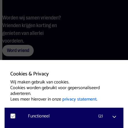
Worden wij samen vrienden?
Vrienden krijgen korting en
genieten van allerlei
voordelen.
Word vriend
Cookies & Privacy
Voorwaarden
Cookies
Pers
Wij maken gebruik van cookies.
Cookies worden gebruikt voor gepersonaliseerd
adverteren.
Lees meer hierover in onze
privacy statement
.
Functioneel
(
2
)
Website & Identity by
Eagerly