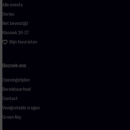
Alle events
Series
Net bevestigd
Klassiek 26-27
Mijn favorieten
Bezoek ons
Openingstijden
Bereikbaarheid
Contact
Veelgestelde vragen
Green Key