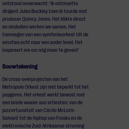
ontstond onverwacht: ‘Ik ontmoette
dirigent Jules
Buckley
toen ik
tourde
met
producer Quincy Jones. Het klikte direct
en sindsdien wer
ken we samen. Het
toevoegen van een symfonieorkest tilt de
emoties echt naar een ander level. Het
inspireert me o
m nóg meer te geven!’
Bouwtekening
De cross-overprojecten van het
Metropole Orkest zijn niet beperkt tot het
popgenre. Het orkest werkt bewust met
een brede waaier aan artiesten: van de
jazzvirtuositeit van Cécile McLorin
Salvant tot de hiphop van Fresku en de
elektronische Zuid-Afrikaanse stroming