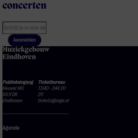
concerten
Aanmelden
home
Publieksingang
Ticketbureau
Heuvel 140
T.040 - 244 20
5611 DK
20
Eindhoven
tickets@mge.nl
Agenda