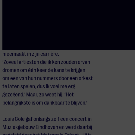
hoe zo’n samenwerking de kloof
overbrugt tussen mijn popwerk en mijn
klassieke werk. Ik voel me zeer
bevoorrecht dat ik mijn muziek samen
met een orkest mag uitvoeren.’ Het is dan
ook geen gegeven dat een artiest dit
meemaakt in zijn carrière.
‘Zoveel
artiesten
die ik ken zouden ervan
dromen om één keer de kans te krijgen
om
ee
n van hun nummers door een orkest
te laten spelen, dus ik voel me erg
gezegend.’ Maar, zo weet hij: ‘Het
belangrijkste is om dankbaar te blijven.’
Louis Cole gaf onlangs zelf een concert in
Muziekgebouw Eindhoven en werd daarbij