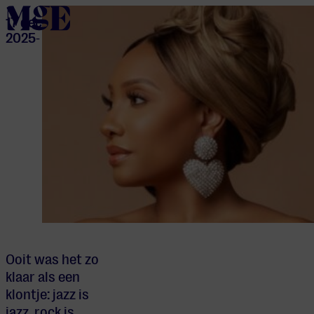
home
17 dec
2025
-
Ooit was het zo
klaar als een
klontje: jazz is
jazz, rock is