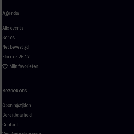
Agenda
Alle events
Series
Net bevestigd
Klassiek 26-27
Mijn favorieten
Bezoek ons
Openingstijden
Bereikbaarheid
Contact