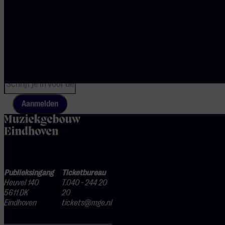
van de
mooiste
concerten
Aanmelden
home
Publieksingang
Ticketbureau
Heuvel 140
T.040 - 244 20
5611 DK
20
Eindhoven
tickets@mge.nl