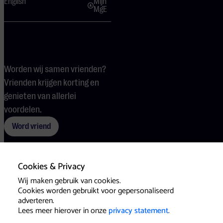
English
Mijn
MgE
Worden wij samen vrienden?
Vrienden krijgen korting en
genieten van allerlei
voordelen.
Word vriend
Cookies & Privacy
Voorwaarden
Cookies
Pers
Wij maken gebruik van cookies.
Cookies worden gebruikt voor gepersonaliseerd
adverteren.
Lees meer hierover in onze
privacy statement
.