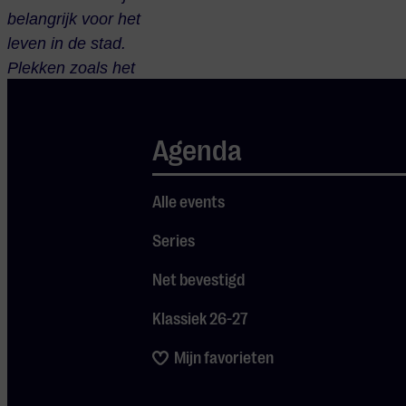
belangrijk voor het
leven in de stad.
Plekken zoals het
Parktheater,
Muziekgebouw en
het Natlab.”
Dat is één
Agenda
van de veertig punten
van de
Top040
. We zijn
Alle events
er trots op dat inwoners
culturele voorzieningen
Series
als Muziekgebouw
Net bevestigd
Eindhoven belangrijk
vinden voor de stad. Of
Klassiek 26-27
‘we’ ook de uiteindelijke
Mijn favorieten
top-3 bereiken, hangt
natuurlijk af van wat