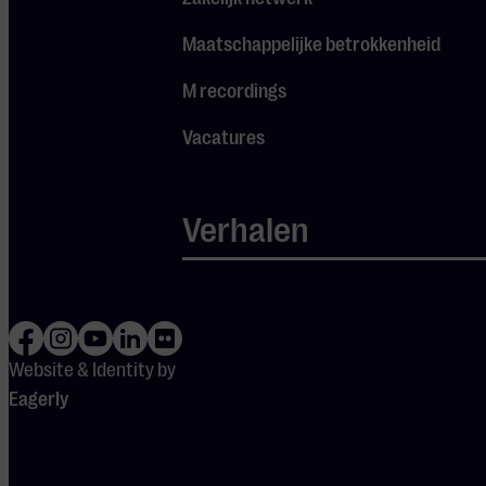
op
www.toekomst040.nl
.
Maatschappelijke betrokkenheid
M recordings
Stemmen
Je cookie instellingen
Vacatures
blokkeren youtube.
Pas
je instellingen
aan om
Verhalen
gebruik te maken van
youtube.
Website & Identity by
Eagerly
Blijf op de
hoogte