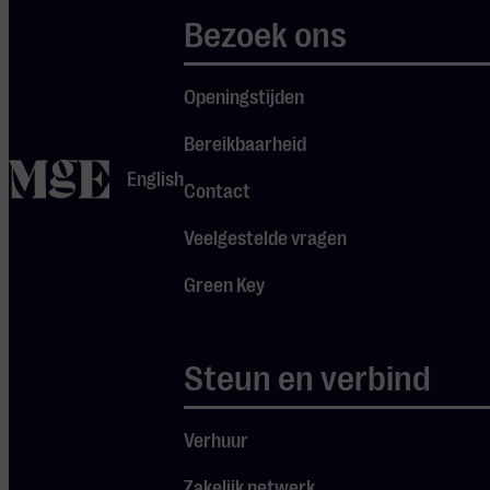
uitgangspunt
Bezoek ons
staat daarbij
altijd centraal:
Openingstijden
samen met zoveel
Bereikbaarheid
mogelijk mensen
home
English
het leven vieren
Contact
door middel van
Veelgestelde vragen
muziek. En dat
Green Key
doen ze vanavond
Je cookie instellingen
graag met jou!
blokkeren youtube.
Steun en verbind
Pas
je instellingen
aan om
gebruik te maken van
Verhuur
youtube.
Zakelijk netwerk