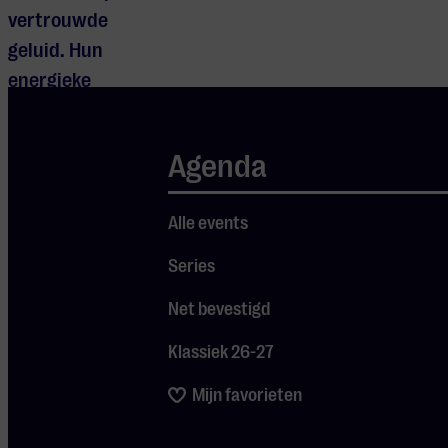
vertrouwde
geluid. Hun
energieke
optredens
brachten hen
Agenda
naar podia over
de hele wereld,
Alle events
van Lowlands en
North Sea Jazz
Series
Festival tot het
Net bevestigd
Wiener
Konzerthaus en
Klassiek 26-27
het Hong Kong
Mijn favorieten
International
Jazz Festival. Eén