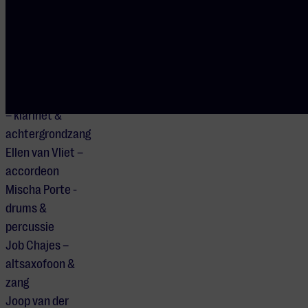
UITVOERENDEN
Jasper de Beer –
contrabas,
gitaar, banjo &
achtergrondzang
Janfie van Strien
– klarinet &
achtergrondzang
Ellen van Vliet –
accordeon
Mischa Porte -
drums &
percussie
Job Chajes –
altsaxofoon &
zang
Joop van der