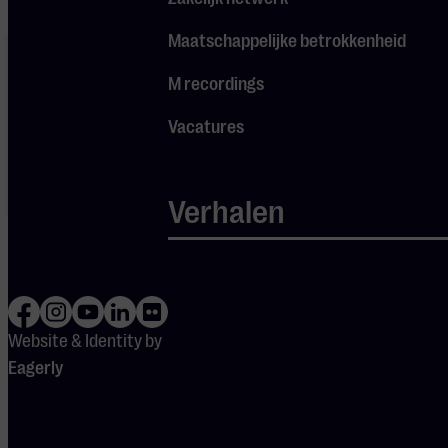
Maatschappelijke betrokkenheid
Je cookie
instellingen
blokkeren
M recordings
Spotify.
Pas
je
Vacatures
instellingen
aan om
gebruik te
maken van
Verhalen
Spotify.
Website & Identity by
Eagerly
DEUREN OPEN
19:15