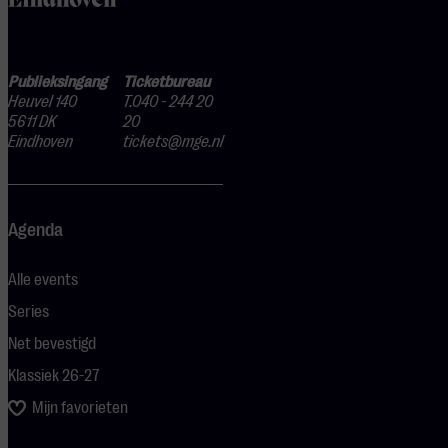
Publieksingang
Ticketbureau
Heuvel 140
T.040 - 244 20
5611 DK
20
Eindhoven
tickets@mge.nl
Agenda
Alle events
Series
Net bevestigd
Klassiek 26-27
Mijn favorieten