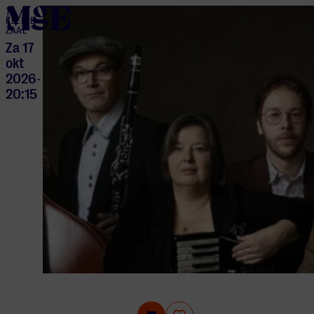
home
KLEINE
ZAAL
Za 17
okt
2026
-
20:15