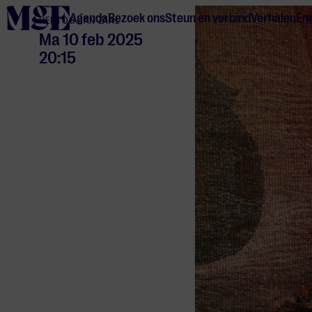
home
Agenda
Bezoek ons
Steun en verbind
Verhalen
Eng
HERTOG JAN ZAAL
Ma 10 feb 2025
20:15