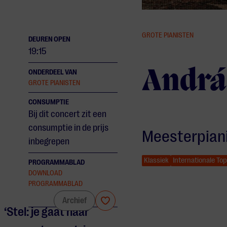
GROTE PIANISTEN
DEUREN OPEN
19:15
Andrá
ONDERDEEL VAN
GROTE PIANISTEN
CONSUMPTIE
Bij dit concert zit een
consumptie in de prijs
Meesterpiani
inbegrepen
Klassiek
Internationale Top
PROGRAMMABLAD
DOWNLOAD
PROGRAMMABLAD
András Schiff
Archief
‘Stel: je gaat naar