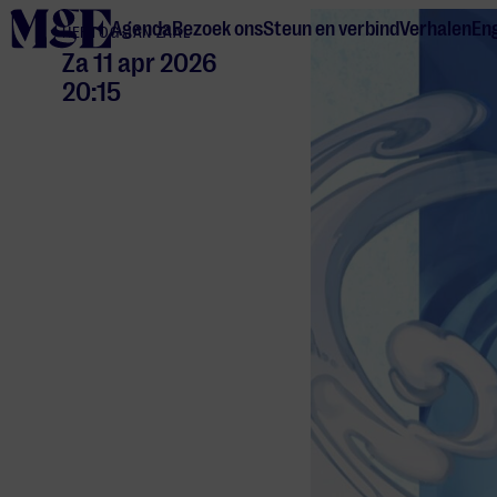
home
Agenda
Bezoek ons
Steun en verbind
Verhalen
Eng
HERTOG JAN ZAAL
Za 11 apr 2026
20:15