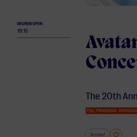
DEUREN OPEN
19:15
Avatar
Conce
The 20th Ann
Pop
Filmmuziek
Orkestmu
Avatar: The Last Airbender in Concert
Archief