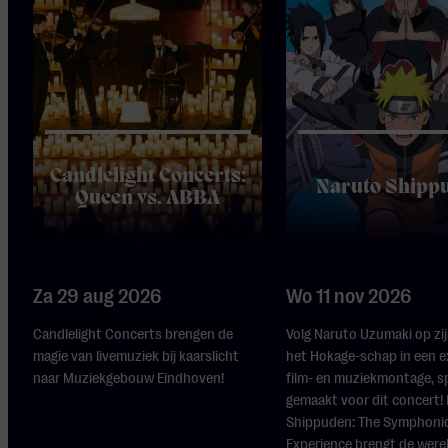
Candlelight Concerts:
Naruto Shipp
Queen vs. ABBA
Za 29 aug 2026
Wo 11 nov 2026
Candlelight Concerts brengen de
Volg Naruto Uzumaki op zi
magie van livemuziek bij kaarslicht
het Hokage-schap in een e
naar Muziekgebouw Eindhoven!
film- en muziekmontage, s
gemaakt voor dit concert!
Shippuden: The Symphoni
Experience brengt de were