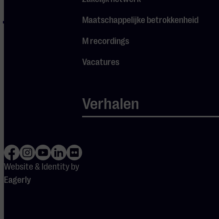
Collapsing
Maatschappelijke betrokkenheid
Inception Medley –
Time
M recordings
Vacatures
Verhalen
Website & Identity by
Eagerly