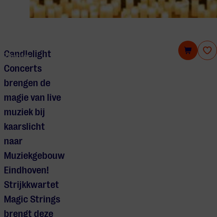
Candlelight Concerts: Een tribute aan Hans
Candlelight
Zimmer
Concerts
brengen de
magie van live
muziek bij
kaarslicht
naar
Muziekgebouw
Eindhoven!
Strijkkwartet
Magic Strings
brengt deze