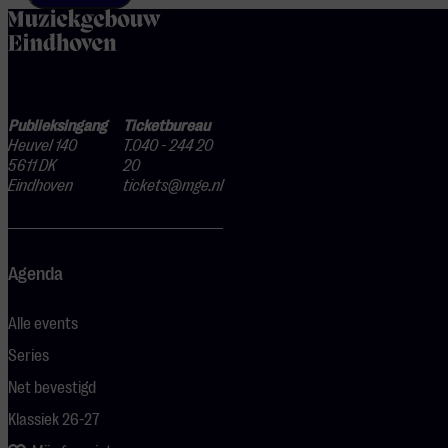
home
Publieksingang
Ticketbureau
Heuvel 140
T.040 - 244 20
5611 DK
20
Eindhoven
tickets@mge.nl
Agenda
Alle events
Series
Net bevestigd
Klassiek 26-27