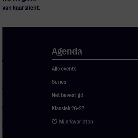
van kaarslicht.
Programma
Agenda
Pirates of the
Caribbean – He’s a
Alle events
Pirate
Series
Pirates of the
Net bevestigd
Caribbean – Suite
Gladiator – Now
Klassiek 26-27
We Are Free
Mijn favorieten
The Last Samurai
– Red Warrior