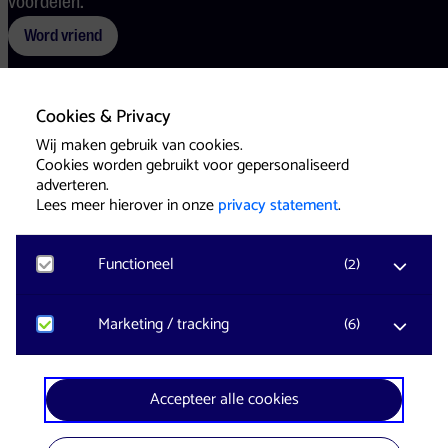
voordelen.
Word vriend
Cookies & Privacy
Voorwaarden
Cookies
Pers
Wij maken gebruik van cookies.
Cookies worden gebruikt voor gepersonaliseerd
adverteren.
Lees meer hierover in onze
privacy statement
.
Functioneel
(
2
)
Website & Identity by
Eagerly
Noodzakelijk
Marketing / tracking
(
6
)
Voor het functioneren van de website en het
onthouden van voorkeuren worden functionele
cookies geplaatst. Hierbij worden geen
YouTube
Accepteer alle cookies
persoonsgegevens verzameld.
Registreert klikgedrag, bekeken video’s en aangepaste
voorkeuren. Bezoekersinformatie en gebruikersgedrag
wordt gebruikt voor advertenties.