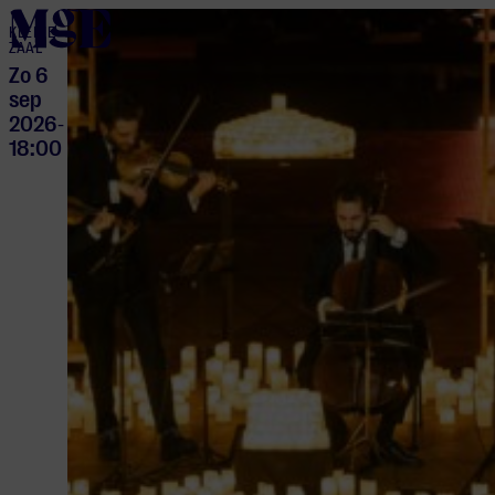
home
KLEINE
ZAAL
Zo 6
sep
2026
-
18:00