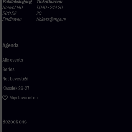
Publieksingang
Ticketbureau
Heuvel 140
T.040 - 244 20
5611 DK
20
Eindhoven
tickets@mge.nl
Agenda
Alle events
Series
Net bevestigd
Klassiek 26-27
Mijn favorieten
Bezoek ons