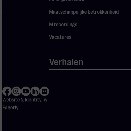
Will Rock You
Queen – We
Maatschappelijke betrokkenheid
Are The
M recordings
Champions
Vacatures
Verhalen
Website & Identity by
Eagerly