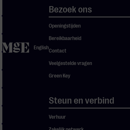
Rhapsody
Bezoek ons
Queen – I Want
To Break Free
Openingstijden
Queen – Killer
Bereikbaarheid
Queen
home
English
Contact
ABBA –
Waterloo
Veelgestelde vragen
ABBA – Super
Green Key
Trouper
ABBA –
Mamma Mia
Steun en verbind
Queen – Don’t
Stop Me Now
Verhuur
Queen – We
Zakelijk netwerk