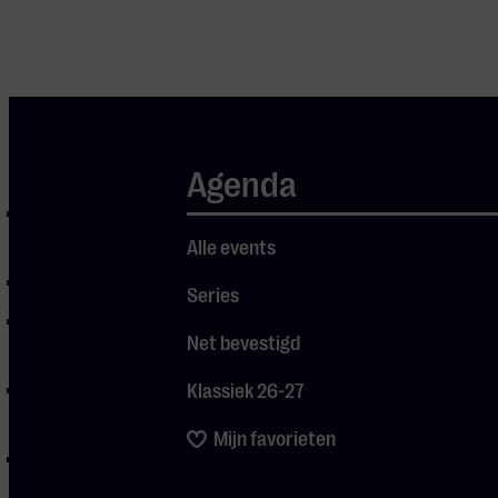
Program
Agenda
ABBA –
Dancing Queen
Alle events
ABBA – SOS
Series
ABBA – Money,
Net bevestigd
Money, Money
ABBA – Voulez
Klassiek 26-27
Vous
Mijn favorieten
Queen –
Bohemian