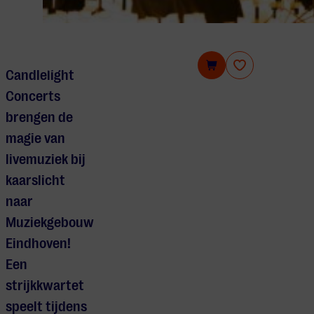
Candlelight Concerts: Queen vs. ABBA
Candlelight
Concerts
brengen de
magie van
livemuziek bij
kaarslicht
naar
Muziekgebouw
Eindhoven!
Een
strijkkwartet
speelt tijdens