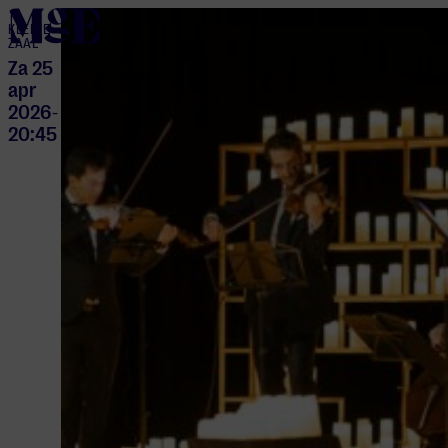
home
KLEINE
ZAAL
Za 25
apr
2026
-
20:45