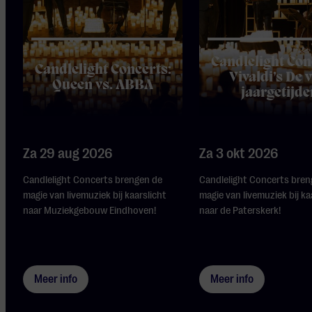
Candlelight Con
Candlelight Concerts:
Vivaldi’s De v
Queen vs. ABBA
jaargetijde
Za 29 aug 2026
Za 3 okt 2026
Candlelight Concerts brengen de
Candlelight Concerts bren
magie van livemuziek bij kaarslicht
magie van livemuziek bij ka
naar Muziekgebouw Eindhoven!
naar de Paterskerk!
Meer info
Meer info