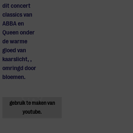
dit concert
classics van
ABBA en
Queen onder
de warme
gloed van
kaarslicht, ,
omringd door
Je cookie instellingen
bloemen.
blokkeren youtube.
Pas
je instellingen
aan om
gebruik te maken van
youtube.