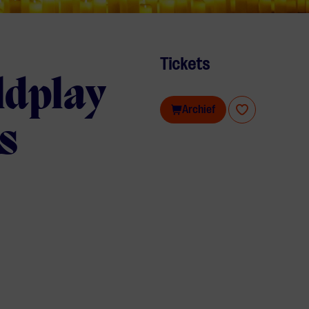
Tickets
ldplay
Archief
s