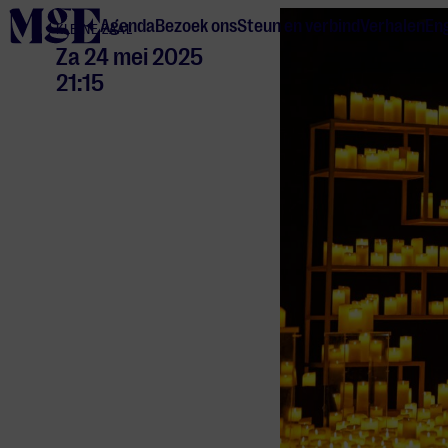
home
Agenda
Bezoek ons
Steun en verbind
Verhalen
Eng
KLEINE ZAAL
Za 24 mei 2025
21:15