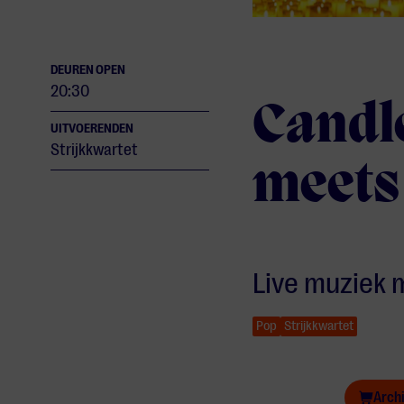
DEUREN OPEN
20:30
Candle
UITVOERENDEN
Strijkkwartet
meets
Live muziek 
Pop
Strijkkwartet
Candlelight Spring: Coldplay meets Imagine Dragons
Arch