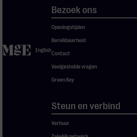
als Frans.
Bezoek ons
Daarbij plukt
ze soepel en
Openingstijden
elegant
Bereikbaarheid
elementen
home
van vaudeville,
English
Contact
folk,
Veelgestelde vragen
wereldmuziek,
pop en
Green Key
barokmuziek.
In 2023
Steun en verbind
bracht ze haar
album
Verhuur
‘Mélusine’ uit,
met originele
Zakelijk netwerk