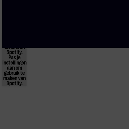
gebruik te maken van
youtube.
Je cookie
instellingen
blokkeren
Spotify.
Pas
je
instellingen
aan om
gebruik te
maken van
Spotify.