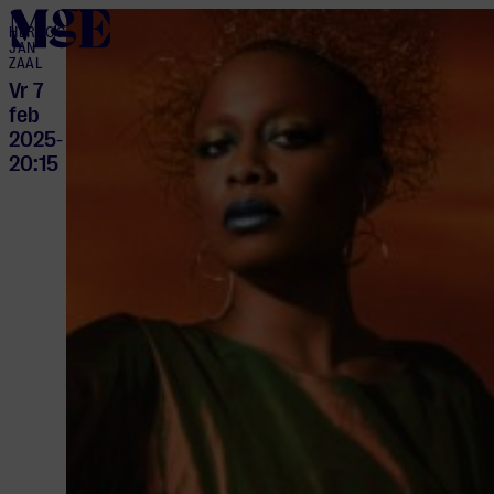
home
HERTOG
JAN
ZAAL
Vr 7
feb
2025
-
20:15