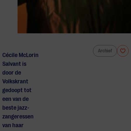
Cécile McLorin Salvant & Metropole Orkest
Archief
Cécile McLorin
Salvant is
door de
Volkskrant
gedoopt tot
een van de
beste jazz-
zangeressen
van haar