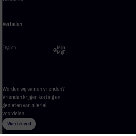
Verhalen
English
Mijn
MgE
Worden wij samen vrienden?
Vrienden krijgen korting en
genieten van allerlei
voordelen.
Word vriend