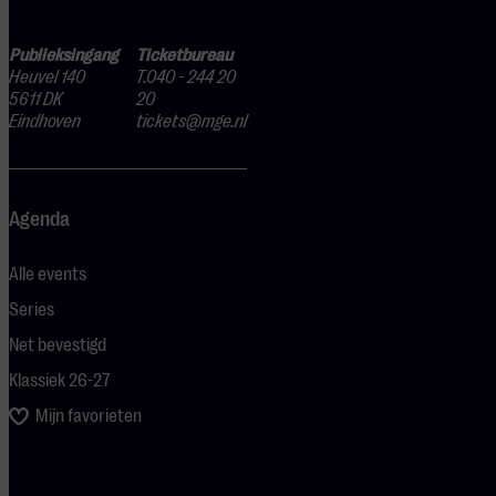
Publieksingang
Ticketbureau
Heuvel 140
T.040 - 244 20
5611 DK
20
Eindhoven
tickets@mge.nl
Agenda
Alle events
Series
Net bevestigd
Klassiek 26-27
Mijn favorieten