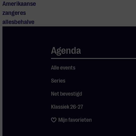
Amerikaanse
zangeres
allesbehalve
nostalgisch.
Ze geeft juist
Agenda
een frisse,
moderne draai
aan bekende
Alle events
en minder
Series
bekende
Net bevestigd
pareltjes uit
de jazz, soul
Klassiek 26-27
en blues,
Mijn favorieten
gezongen in
zowel Engels