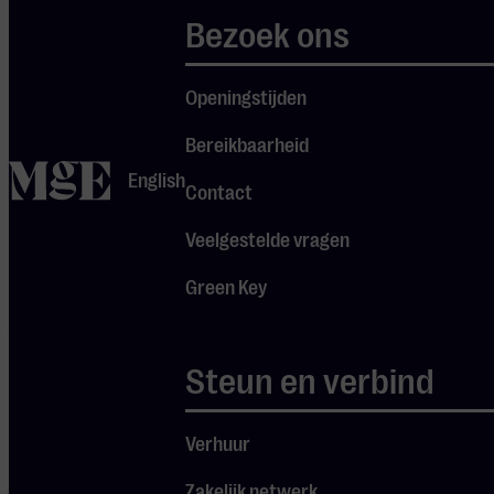
Bezoek ons
Openingstijden
Bereikbaarheid
home
Dit
English
Contact
concert
Veelgestelde vragen
vindt
Green Key
ook
plaats
op
Steun en verbind
Verhuur
Zakelijk netwerk