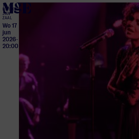
home
HERTOG
JAN
ZAAL
Wo 17
jun
2026
-
20:00