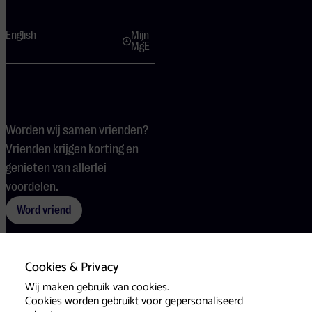
English
Mijn
MgE
Worden wij samen vrienden?
Vrienden krijgen korting en
genieten van allerlei
voordelen.
Word vriend
Cookies & Privacy
Voorwaarden
Cookies
Pers
Wij maken gebruik van cookies.
Cookies worden gebruikt voor gepersonaliseerd