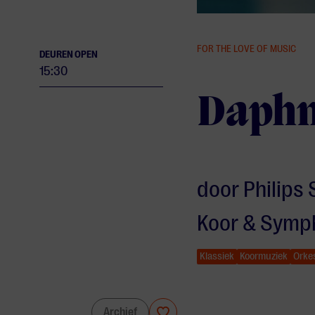
FOR THE LOVE OF MUSIC
DEUREN OPEN
15:30
Daphn
door Philips 
Koor & Symp
Klassiek
Koormuziek
Orke
Daphnis et Chloé
Archief