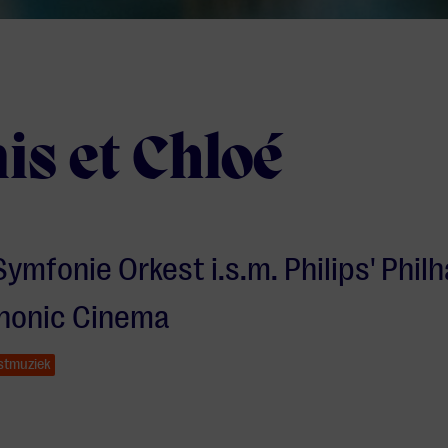
is et Chloé
Symfonie Orkest i.s.m. Philips' Phi
honic Cinema
stmuziek