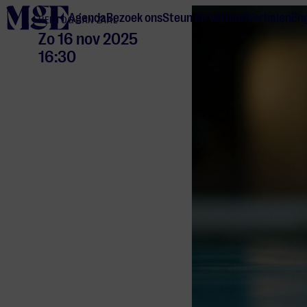
home
Agenda
Bezoek ons
Steun en verbind
Verhalen
Eng
HERTOG JAN ZAAL
Zo 16 nov 2025
16:30