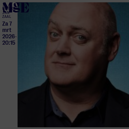
home
HERTOG
JAN
ZAAL
Za 7
mrt
2026
-
20:15