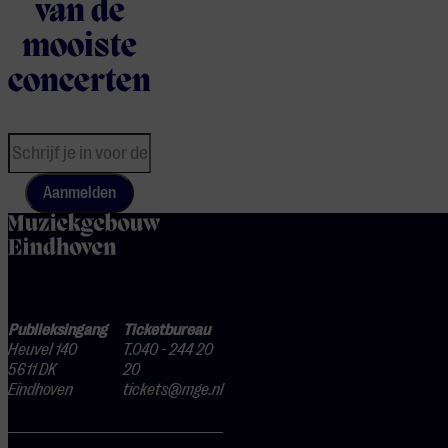
van de
mooiste
concerten
Aanmelden
home
Publieksingang
Ticketbureau
Heuvel 140
T.040 - 244 20
5611 DK
20
Eindhoven
tickets@mge.nl