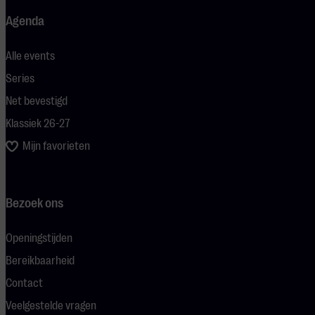
Agenda
Alle events
Series
Net bevestigd
Klassiek 26-27
Mijn favorieten
Bezoek ons
Openingstijden
Bereikbaarheid
Contact
Veelgestelde vragen