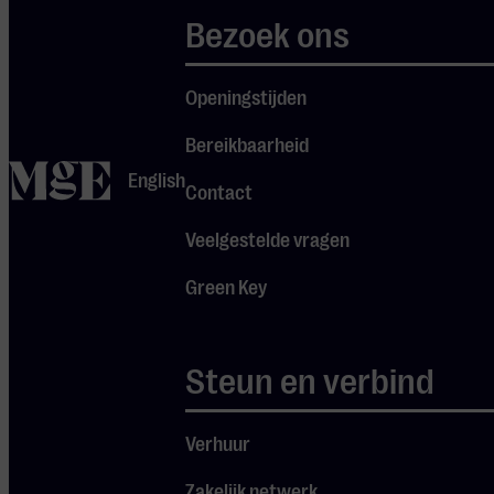
Je cookie instellingen
het publiek.
Bezoek ons
blokkeren youtube.
Pas
je instellingen
aan om
Openingstijden
gebruik te maken van
Bereikbaarheid
youtube.
home
English
Contact
Veelgestelde vragen
Green Key
DEUREN
Steun en verbind
OPEN
19:15
Verhuur
Zakelijk netwerk