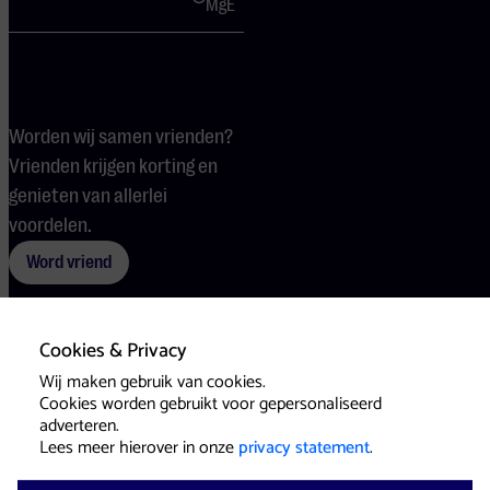
MgE
Worden wij samen vrienden?
Vrienden krijgen korting en
genieten van allerlei
voordelen.
Word vriend
Cookies & Privacy
Voorwaarden
Cookies
Pers
Wij maken gebruik van cookies.
Cookies worden gebruikt voor gepersonaliseerd
adverteren.
Lees meer hierover in onze
privacy statement
.