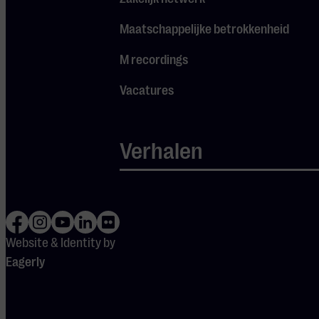
Maatschappelijke betrokkenheid
Ook
M recordings
interessant
Vacatures
Verhalen
Website & Identity by
Eagerly
Biswa Kalyan Rath
Kanan Gil