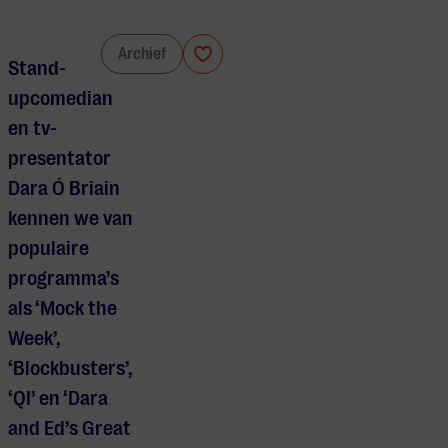
Dara Ó Briain
Archief
Stand-
upcomedian
en tv-
presentator
Dara Ó Briain
kennen we van
populaire
programma’s
als ‘Mock the
Week’,
‘Blockbusters’,
‘QI’ en ‘Dara
and Ed’s Great