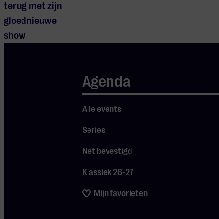
terug met zijn
gloednieuwe
show
‘Re:Creation’.
Ó Briain is op
Agenda
zijn best
wanneer hij
doet wat hij
Alle events
het liefst doet:
Series
in het theater
Net bevestigd
staan, sterke
verhalen
Klassiek 26-27
vertellen en
Mijn favorieten
heerlijk onrust
stoken onder