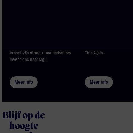
Do 3 sep 2026
Za 19 sep 2026
Biswa Kalyan Rath, een van de
In 2024 ontvingen we Gill 
populairste comedians van India,
eerst in Eindhoven, nu kom
komt voor het eerst naar Europa en
met zijn nieuwste comed
brengt zijn stand-upcomedyshow
This Again.
Inventions naar MgE!
Meer info
Meer info
Blijf op de
hoogte