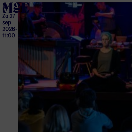
home
M
Zo 27
sep
2026
-
11:00