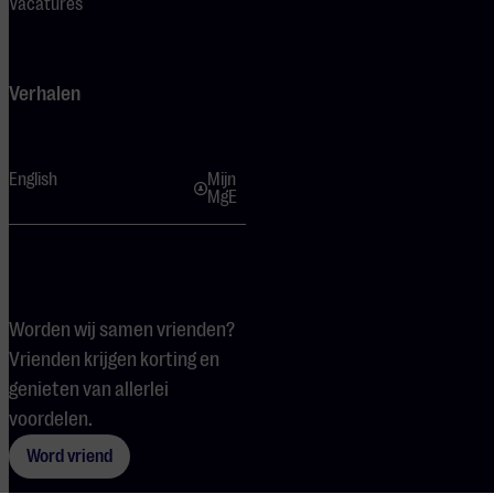
Vacatures
Verhalen
English
Mijn
MgE
Worden wij samen vrienden?
Vrienden krijgen korting en
genieten van allerlei
voordelen.
Word vriend