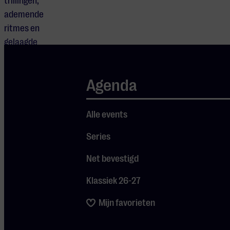
trillingen,
ademende
ritmes en
gelaagde
klankvelden.
Geen
Agenda
traditioneel
concert, maar
een ervaring
Alle events
waarin luisteren
Series
het vertrekpunt
wordt.
Net bevestigd
Klassiek 26-27
De muziek
wordt
Mijn favorieten
uitgevoerd door
percussionisten