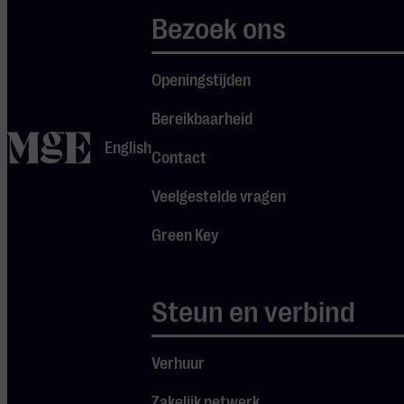
Peter Prommel
Bezoek ons
en Nozomi
Hiwatashi.
Openingstijden
Prommel, een
van de meest
Bereikbaarheid
ervaren
home
English
Contact
percussionisten
van Nederland,
Veelgestelde vragen
bouwde een
internationale
Green Key
carrière op als
solist,
Steun en verbind
orkestmusicus
en docent, met
een diepe
Verhuur
affiniteit voor
Zakelijk netwerk