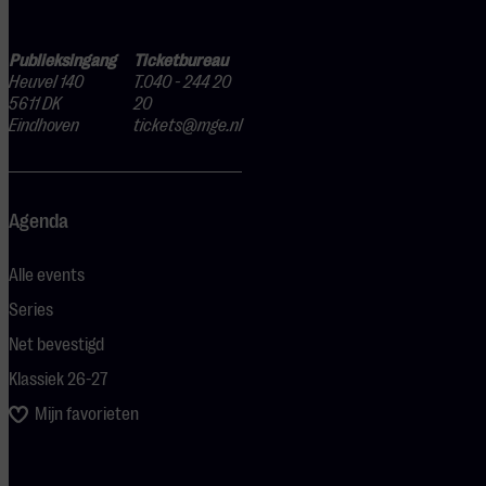
Publieksingang
Ticketbureau
Heuvel 140
T.040 - 244 20
5611 DK
20
Eindhoven
tickets@mge.nl
Agenda
Alle events
Series
Net bevestigd
Klassiek 26-27
Mijn favorieten