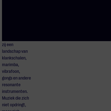
voor kleur,
detail en
klankwereld
mee.
Samen creëren
zij een
landschap van
klankschalen,
marimba,
vibrafoon,
gongs en andere
resonante
instrumenten.
Muziek die zich
niet opdringt,