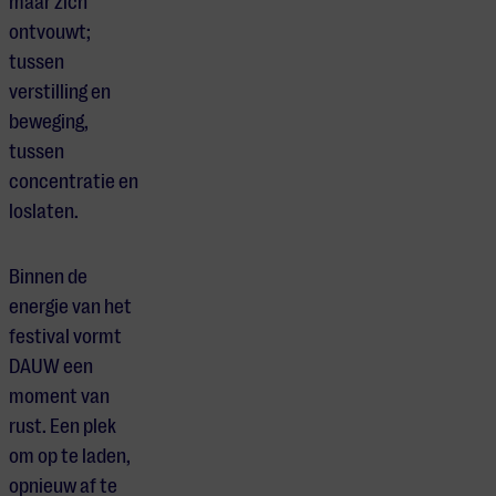
maar zich
ontvouwt;
tussen
verstilling en
beweging,
tussen
concentratie en
loslaten.
Binnen de
energie van het
festival vormt
DAUW een
moment van
rust. Een plek
om op te laden,
opnieuw af te