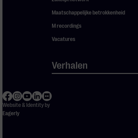
klank,
resonantie en
Maatschappelijke betrokkenheid
muzikale
verdieping.
M recordings
Hiwatashi,
Vacatures
prijswinnaar
van de TROMP
International
Verhalen
Percussion
Competition en
actief op
internationale
podia van Tokio
Website & Identity by
tot Parijs,
Eagerly
brengt een
verfijnde
gevoeligheid