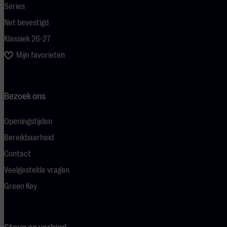
Series
Net bevestigd
Klassiek 26-27
Mijn favorieten
Bezoek ons
Openingstijden
Bereikbaarheid
Contact
Veelgestelde vragen
Green Key