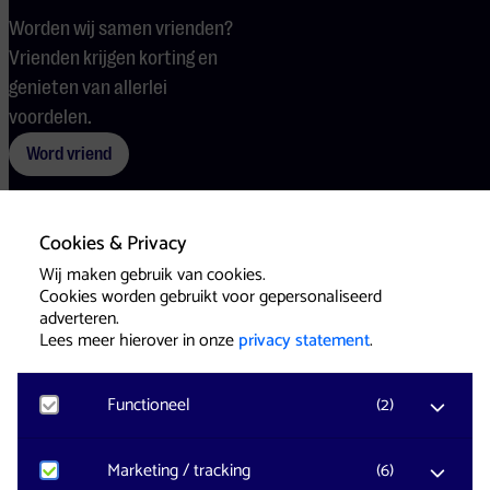
Worden wij samen vrienden?
Vrienden krijgen korting en
genieten van allerlei
voordelen.
Word vriend
Cookies & Privacy
Voorwaarden
Cookies
Pers
Wij maken gebruik van cookies.
Cookies worden gebruikt voor gepersonaliseerd
adverteren.
Lees meer hierover in onze
privacy statement
.
Functioneel
(
2
)
Website & Identity by
Eagerly
Noodzakelijk
Marketing / tracking
(
6
)
Voor het functioneren van de website en het