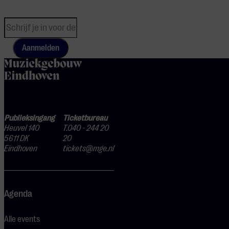
Aanmelden
home
Publieksingang
Ticketbureau
Heuvel 140
T.040 - 244 20
5611 DK
20
Eindhoven
tickets@mge.nl
Agenda
Alle events