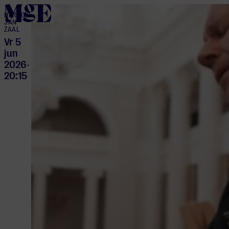
home
HERTOG
JAN
ZAAL
Vr 5
jun
2026
-
20:15