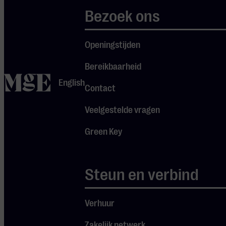
staat het instrument te
Bezoek ons
laten transformeren,
bijvoorbeeld tot een
klavecimbel bij de
Openingstijden
muziek van Rameau of
Bereikbaarheid
Purcell.
home
English
Contact
In dit programma
Veelgestelde vragen
brengt hij twee
componisten die
Green Key
centraal staan in zijn
oeuvre: Beethoven en
Schubert. De focus ligt
Steun en verbind
op hun late werken, het
hoogtepunt van hun
Verhuur
artistieke zoektocht.
Maar het programma
Zakelijk netwerk