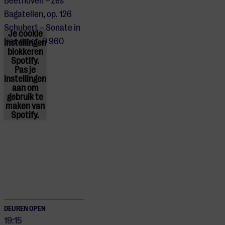
Beethoven – Zes
Bagatellen, op. 126
Schubert – Sonate in
Je cookie
Bes groot, D 960
instellingen
blokkeren
Spotify.
Pas
je
instellingen
aan om
gebruik te
maken van
Spotify.
DEUREN OPEN
19:15