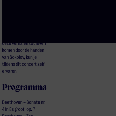
Bagatellen (op. 126)
verrassen door hun
vormvrijheid en wijzen
ver vooruit naar de
toekomst van de
klassieke muziek. Hoe
deze verhalen tot leven
komen door de handen
van Sokolov, kun je
tijdens dit concert zelf
ervaren.
Programma
Beethoven – Sonate nr.
4 in Es groot, op. 7