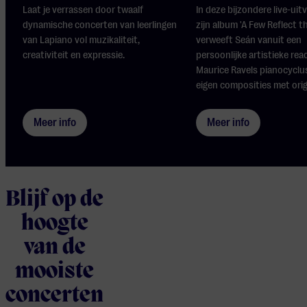
Laat je verrassen door twaalf
In deze bijzondere live-uit
dynamische concerten van leerlingen
zijn album 'A Few Reflect t
van Lapiano vol muzikaliteit,
verweeft Seán vanuit een
creativiteit en expressie.
persoonlijke artistieke rea
Maurice Ravels pianocyclus
eigen composities met origi
Meer info
Meer info
Blijf op de
hoogte
van de
mooiste
concerten