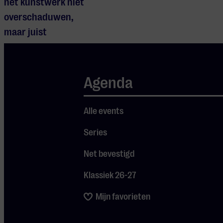
het kunstwerk niet
overschaduwen,
maar juist
vormgeven.
Dit resultaat stoelt op
Agenda
een uniek proces.
Sokolov staat bekend
Alle events
om zijn urenlange
repetities waarin hij de
Series
persoonlijkheid van elk
Net bevestigd
specifiek instrument
bestudeert. Pas als hij
Klassiek 26-27
de piano door en door
Mijn favorieten
kent, klinkt de eerste
noot. Dit stelt hem in