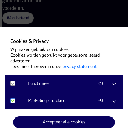
genieten van allerlei
voordelen.
Word vriend
Cookies & Privacy
Voorwaarden
Cookies
Pers
Wij maken gebruik van cookies.
Cookies worden gebruikt voor gepersonaliseerd
adverteren.
Lees meer hierover in onze
privacy statement
.
Functioneel
(
2
)
Website & Identity by
Eagerly
Noodzakelijk
Marketing / tracking
(
6
)
Voor het functioneren van de website en het
onthouden van voorkeuren worden functionele
cookies geplaatst. Hierbij worden geen
YouTube
Accepteer alle cookies
persoonsgegevens verzameld.
Registreert klikgedrag, bekeken video’s en aangepaste