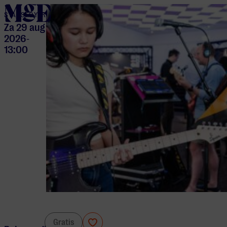
home
STADSFOYER
Za 29 aug
2026
-
13:00
Hubtowers
Gratis