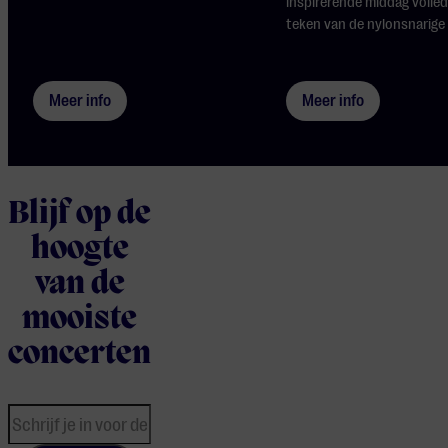
inspirerende middag volled
teken van de nylonsnarige 
Meer info
Meer info
Blijf op de
hoogte
van de
mooiste
concerten