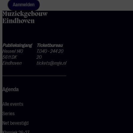
Aanmelden
home
Publieksingang
Ticketbureau
Heuvel 140
T.040 - 244 20
5611 DK
20
Eindhoven
tickets@mge.nl
Agenda
Alle events
Series
Net bevestigd
Klassiek 26-27