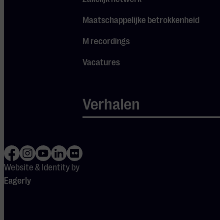
Bekijk het programma
Maatschappelijke betrokkenheid
M recordings
Vacatures
DEUREN
OPEN
13:00-
17:00
Verhalen
Website & Identity by
Ook
Eagerly
interessant