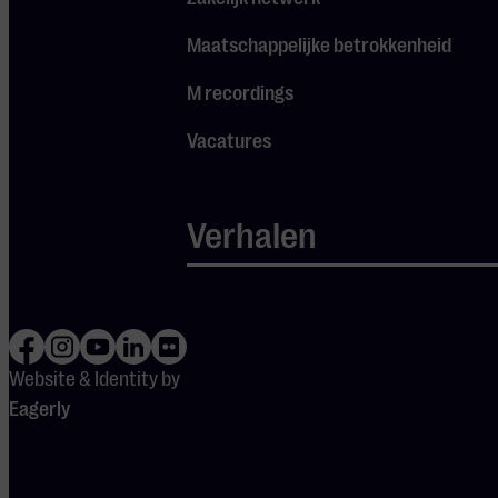
componisten de
Maatschappelijke betrokkenheid
essentie van hun volk
hebben vastgelegd.
M recordings
Door folkloristische
Vacatures
elementen te
integreren, verbindt elk
geselecteerd werk de
Verhalen
luisteraar met het land,
de taal en de ervaringen
van de mensen die deze
melodieën hebben
geïnspireerd.
Website & Identity by
Eagerly
Na het concert
Een lunchpauzeconcert