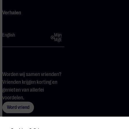
Verhalen
English
Mijn
MgE
Worden wij samen vrienden?
Vrienden krijgen korting en
genieten van allerlei
voordelen.
Word vriend