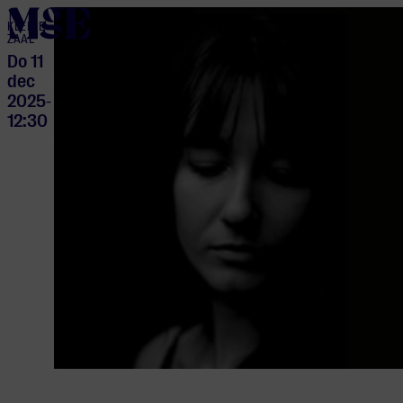
home
KLEINE
ZAAL
Do 11
dec
2025
-
12:30