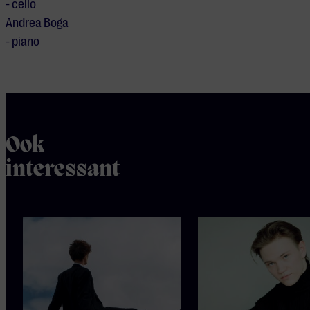
- cello
Andrea Boga
- piano
Ook
interessant