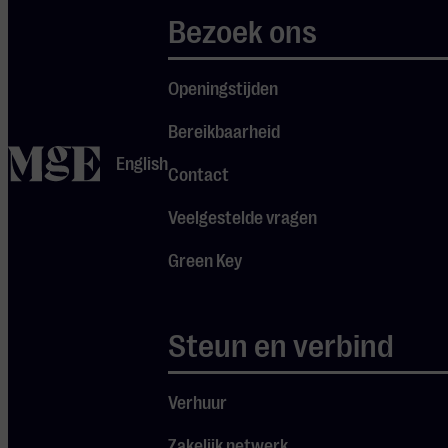
Vanmiddag staan ze in
Bezoek ons
Muziekgebouw
Eindhoven met hun
Openingstijden
programma Volksgeist,
wat refereert naar de
Bereikbaarheid
‘geest van het volk’, een
home
English
Contact
begrip dat stelt dat
cultuur, muziek en
Veelgestelde vragen
tradities de identiteit
van een gemeenschap
Green Key
weerspiegelen. In dit
concert willen ze het
publiek dichter bij dat
Steun en verbind
idee brengen door via
muziek te laten zien
Verhuur
hoe de voor dit
programma gekozen
Zakelijk netwerk