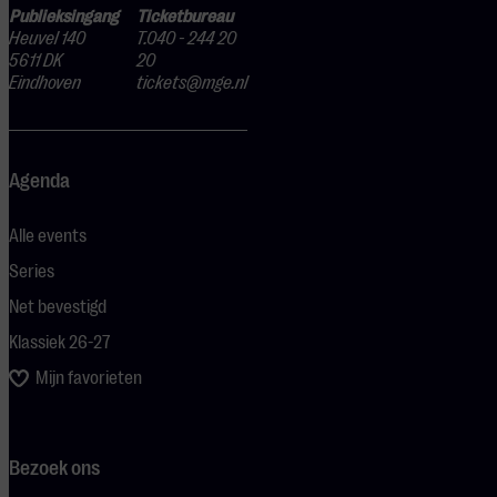
Publieksingang
Ticketbureau
Heuvel 140
T.040 - 244 20
5611 DK
20
Eindhoven
tickets@mge.nl
Agenda
Alle events
Series
Net bevestigd
Klassiek 26-27
Mijn favorieten
Bezoek ons