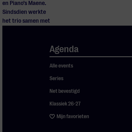
en Piano’s Maene.
Sindsdien werkte
het trio samen met
vooraanstaande
professoren en
Agenda
vielen meermaals in
de prijzen. In 2024
en 2025 volgden
Alle events
optredens in
Series
Spanje, onder meer
Net bevestigd
tijdens het Festival
Internacional de
Klassiek 26-27
Santander en het
Mijn favorieten
MusaE-project.