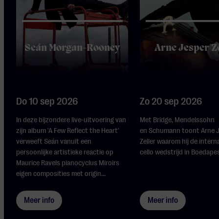
Seán Morgan-Rooney
Arne Jesper Z
Do 10 sep 2026
Zo 20 sep 2026
In deze bijzondere live-uitvoering van
Met Bridge, Mendelssohn
zijn album 'A Few Reflect the Heart'
en Schumann toont Arne 
verweeft Seán vanuit een
Zeller waarom hij de intern
persoonlijke artistieke reactie op
cello wedstrijd in Boedape
Maurice Ravels pianocyclus Miroirs
eigen composities met origin...
Meer info
Meer info