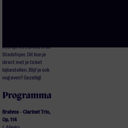
is natuurlijk niet
compleet zonder een
lekkere lunch. Daarom
geniet je na het concert
van een smaakvolle
huisgemaakte soep en
heerlijk vers brood in de
Stadsfoyer. Dit kun je
direct met je ticket
bijbestellen. Blijf je ook
nog even? Gezellig!
Programma
Brahms
–
Clarinet Trio,
Op. 114
I. Allegro