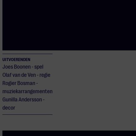
DEUREN OPEN
Vanaf 10:00 worden de
pannenkoeken
geserveerd
UITVOERENDEN
Joes Boonen - spel
Olaf van de Ven - regie
Rogier Bosman -
muziekarrangementen
Gunilla Andersson -
decor