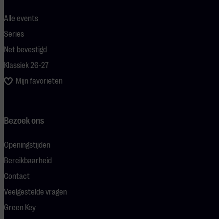
Alle events
Series
Net bevestigd
Klassiek 26-27
Mijn favorieten
Bezoek ons
Openingstijden
Bereikbaarheid
Contact
Veelgestelde vragen
Green Key