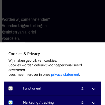
Worden wij samen vrienden?
Vrienden krijgen korting en
genieten van allerlei
voordelen.
Word vriend
Cookies & Privacy
Wij maken gebruik van cookies.
Cookies worden gebruikt voor gepersonaliseerd
Voorwaarden
Cookies
Pers
adverteren.
Lees meer hierover in onze
privacy statement
.
Functioneel
(
2
)
Website & Identity by
Eagerly
Noodzakelijk
Marketing / tracking
(
6
)