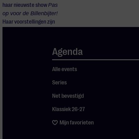
haar nieuwste show
Pas
op voor de Billenbijter!
Haar voorstellingen zijn
bewerkingen van
populaire prentenboeken.
Al haar shows zijn
Agenda
interactief, muzikaal en
zitten vol humor voor jong
Alle events
en oud.
Series
Net bevestigd
Klassiek 26-27
Mijn favorieten