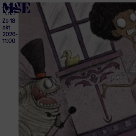
home
TWEEDE
FOYER
Zo 18
okt
2026
-
11:00