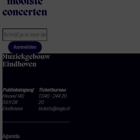
mooiste
concerten
Aanmelden
home
Publieksingang
Ticketbureau
Heuvel 140
T.040 - 244 20
5611 DK
20
Eindhoven
tickets@mge.nl
Agenda