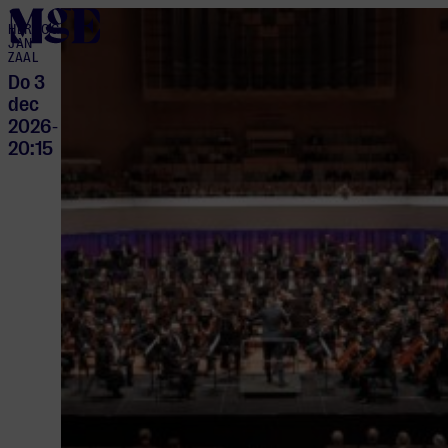
home
HERTOG
JAN
ZAAL
Do 3
dec
2026
-
20:15