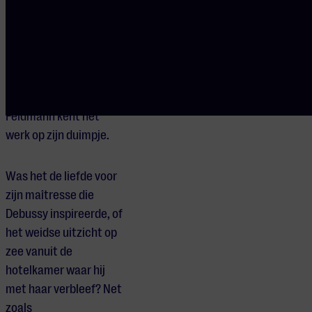
Vioolconcert is op zijn
beurt een ware tour-
de-force voor de
soloviolist. De
aanstormende Duitse
vioolster Tobias
Feldmann kent het
werk op zijn duimpje.
Was het de liefde voor
zijn maîtresse die
Debussy inspireerde, of
het weidse uitzicht op
zee vanuit de
hotelkamer waar hij
met haar verbleef? Net
zoals