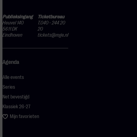
Publieksingang
Ticketbureau
Heuvel 140
T.040 - 244 20
5611 DK
20
Eindhoven
tickets@mge.nl
Agenda
Alle events
Series
Net bevestigd
Klassiek 26-27
Mijn favorieten