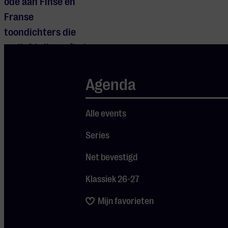
ode aan Finse en
Franse
toondichters die
verliefd zijn op (het
winterse)
natuurschoon.
Agenda
Speciale aandacht is er
Alle events
voor de tien jaar
Series
geleden gestorven
Finse componist
Net bevestigd
Einojuhani Rautavaara.
Samen met Kaija
Klassiek 26-27
Saariaho geldt
Mijn favorieten
Rautavaara als de
meest