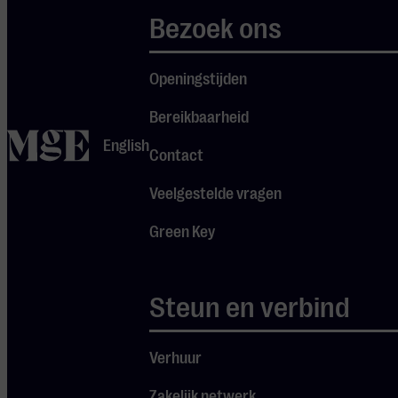
toonaangevende Finse
Bezoek ons
componist na Sibelius.
De productieve
Openingstijden
toondichter
Rautavaara zocht met
Bereikbaarheid
zijn toegankelijke,
home
English
symfonische werk naar
Contact
de helende kracht en
Veelgestelde vragen
allesomvattende
energie van de natuur.
Green Key
Binnen zijn enorme
oeuvre -waaronder
acht symfonieën en
Steun en verbind
negen opera’s- vond
Rautavaara op latere
Verhuur
leeftijd steeds meer
een spirituele
Zakelijk netwerk