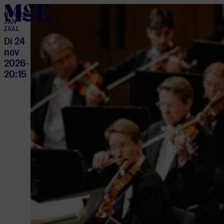
home
HERTOG
JAN
ZAAL
Di 24
nov
2026
-
20:15