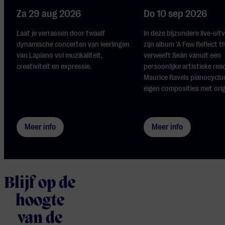
Za 29 aug 2026
Do 10 sep 2026
Laat je verrassen door twaalf
In deze bijzondere live-uit
dynamische concerten van leerlingen
zijn album 'A Few Reflect t
van Lapiano vol muzikaliteit,
verweeft Seán vanuit een
creativiteit en expressie.
persoonlijke artistieke rea
Maurice Ravels pianocyclus
eigen composities met origi
Meer info
Meer info
Blijf op de
hoogte
van de