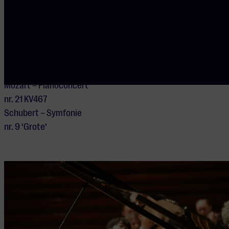
beste handen.
Programma
Mozart – Pianoconcert
nr. 21 KV467
Schubert – Symfonie
nr. 9 ‘Grote’