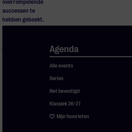
overrompelende
successen te
hebben geboekt.
Met Mao Fugita
hebben we een
jonge pianist in
Agenda
huis die uitblinkt in
Mozart: in 2015
Alle events
won hij de Zhuhai
Series
International
Mozart
Net bevestigd
Competition for
Klassiek 26-27
Young Musicians.
Mijn favorieten
In 1838 stond Robert