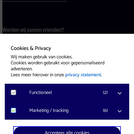
Worden wij samen vrienden?
Vrienden krijgen korting en
genieten van allerlei
Cookies & Privacy
voordelen.
Wij maken gebruik van cookies.
Cookies worden gebruikt voor gepersonaliseerd
Word vriend
adverteren.
Lees meer hierover in onze
privacy statement
.
Voorwaarden
Cookies
Pers
Functioneel
(
2
)
Noodzakelijk
Marketing / tracking
(
6
)
Voor het functioneren van de website en het
onthouden van voorkeuren worden functionele
cookies geplaatst. Hierbij worden geen
YouTube
Accepteer alle cookies
persoonsgegevens verzameld.
Registreert klikgedrag, bekeken video’s en aangepaste
Website & Identity by
Eagerly