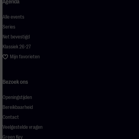
Agenda
Alle events
Series
Net bevestigd
Klassiek 26-27
Mijn favorieten
Bezoek ons
Openingstijden
Bereikbaarheid
Contact
Veelgestelde vragen
Green Key