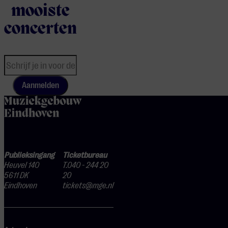
mooiste
concerten
Aanmelden
home
Publieksingang
Ticketbureau
Heuvel 140
T.040 - 244 20
5611 DK
20
Eindhoven
tickets@mge.nl