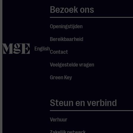
Schumann versteld
Bezoek ons
toen hij tussen een
enorme stapel muziek
bij Schuberts broer
Openingstijden
thuis het manuscript
Bereikbaarheid
aantrof van enkele
home
English
symfonieën. Vooral
Contact
één ervan maakte
Veelgestelde vragen
hem heel enthousiast.
Wat een gigantisch
Green Key
stuk was dat, ‘een
roman in vier dikke
delen’, waarop
Steun en verbind
Schumann een
recensie schreef die
Verhuur
uitgebreid de
‘hemelse lengte’ van
Zakelijk netwerk