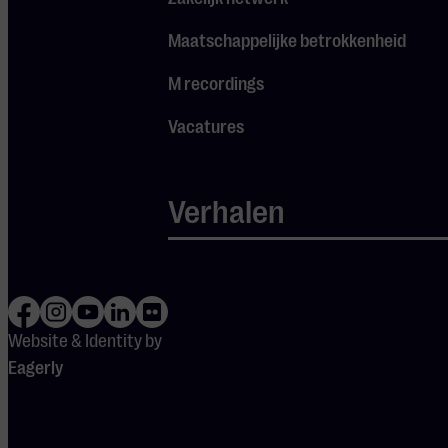
Muziekgebouw Eindhoven
Maatschappelijke betrokkenheid
huren.
M recordings
Vacatures
Voordelen van
Verhalen
een evenement
bij MgE
Alle soorten
Website & Identity by
evenementen
Eagerly
mogelijk
Van grootschalige
Jarenlange ervaring met