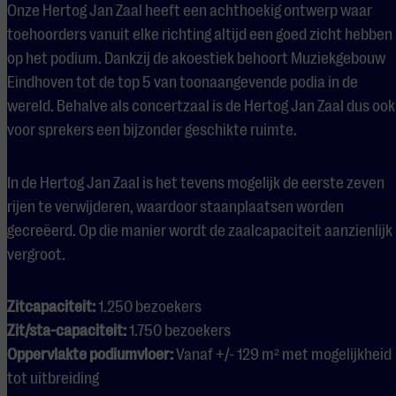
Onze Hertog Jan Zaal heeft een achthoekig ontwerp waar
ademt. Laat jouw
toehoorders vanuit elke richting altijd een goed zicht hebben
sprekers of artiesten
op het podium. Dankzij de akoestiek behoort Muziekgebouw
schitteren in een setting
Eindhoven tot de top 5 van toonaangevende podia in de
van internationaal
wereld. Behalve als concertzaal is de Hertog Jan Zaal dus ook
voor sprekers een bijzonder geschikte ruimte.
niveau.
In de Hertog Jan Zaal is het tevens mogelijk de eerste zeven
rijen te verwijderen, waardoor staanplaatsen worden
gecreëerd. Op die manier wordt de zaalcapaciteit aanzienlijk
vergroot.
Zitcapaciteit:
1.250 bezoekers
Zit/sta-capaciteit:
1.750 bezoekers
Oppervlakte podiumvloer:
Vanaf +/- 129 m² met mogelijkheid
tot uitbreiding