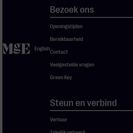
Bezoek ons
Muziekgebouw Eindhoven is
vanwege de ligging op
Openingstijden
loopafstand van station
Bereikbaarheid
Eindhoven Centraal
home
English
uitstekend bereikbaar met
Contact
het openbaar vervoer. Een
Veelgestelde vragen
diversiteit aan hotels en
restaurants bevindt zich in
Green Key
onze directe omgeving.
Uiteraard kunnen ook
Steun en verbind
culturele organisaties (zowel
op professioneel als
Verhuur
amateurniveau) de
verschillende ruimtes van
Zakelijk netwerk