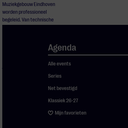
Muziekgebouw Eindhoven
worden professioneel
begeleid. Van technische
voorbereiding tot catering en
ontvangst: één team
begeleidt jouw evenement
Agenda
van eerste idee tot
uitvoering. Door onze
Alle events
jarenlange ervaring op het
gebied van
Series
evenementenorganisatie
Net bevestigd
stellen we ons graag op als
een partner die meebeweegt
Klassiek 26-27
en meedenkt om zo de
doelstellingen van een
Mijn favorieten
bijeenkomst optimaal te
realiseren.