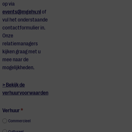
op via
events@mgehv.nl
of
vul het onderstaande
contactformulier in.
Onze
relatiemanagers
kijken graag met u
mee naar de
mogelijkheden.
> Bekijk de
verhuurvoorwaarden
Verhuur
Verhuur
*
cultureel
Commercieel
en
Cultureel