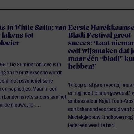
ts in White Satin: van
Eerste Marokkaans
 lakens tot
Bladi Festival groot
bloeier
succes: ‘Laat nieman
ooit wijsmaken dat j
maar één “bladi” ku
1967. De Summer of Love is in
hebben!’
gang en de muziekscene wordt
oeld met psychedelische
'Ik loop er al jaren voorbij, maar
 en popliedjes. Maar in een
er nog nooit binnen geweest', v
in Londen is iets anders aan het
ambassadeur Najat Toub-Arssi.
: de nieuwe, 19-...
een tekenend voorbeeld van h
Muziekgebouw Eindhoven nog 
iedereen weet te ber...