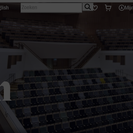
Zoeken
Tickets
Favorieten
lish
Mij
n