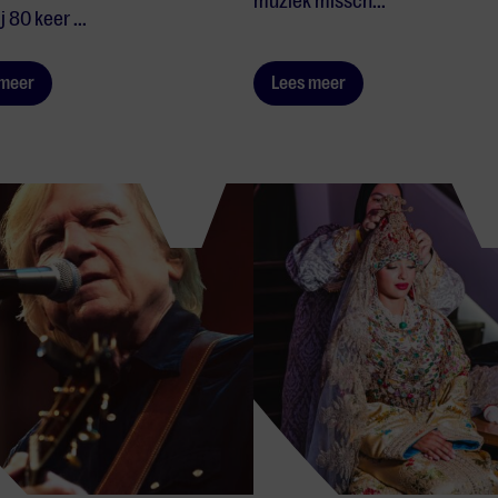
muziek missch...
 80 keer ...
 meer
Lees meer