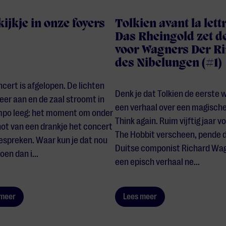
ijkje in onze foyers
Tolkien avant la lettr
Das Rheingold zet d
voor Wagners Der R
des Nibelungen (#1)
cert is afgelopen. De lichten
Denk je dat Tolkien de eerste
er aan en de zaal stroomt in
een verhaal over een magische
mpo leeg: het moment om onder
Think again. Ruim vijftig jaar v
not van een drankje het concert
The Hobbit verscheen, pende 
espreken. Waar kun je dat nou
Duitse componist Richard Wag
oen dan i...
een episch verhaal ne...
 meer
Lees meer