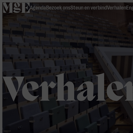
home
Agenda
Bezoek ons
Steun en verbind
Verhalen
Eng
Verhale