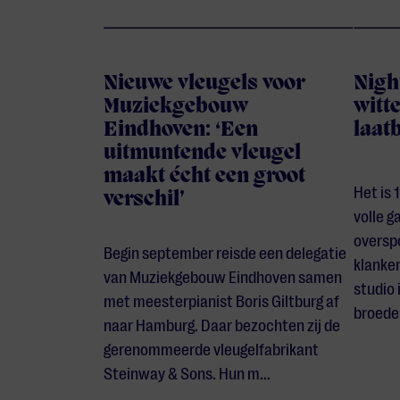
Nieuwe vleugels voor
Nigh
Muziekgebouw
witte
Eindhoven: ‘Een
laat
uitmuntende vleugel
maakt écht een groot
Het is 
verschil’
volle 
oversp
Begin september reisde een delegatie
klanken
van Muziekgebouw Eindhoven samen
studio 
met meesterpianist Boris Giltburg af
broeden
naar Hamburg. Daar bezochten zij de
gerenommeerde vleugelfabrikant
Steinway & Sons. Hun m...