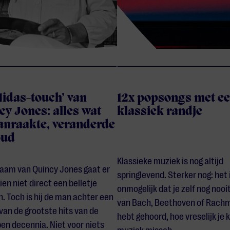
Midas-touch’ van
12x popsongs met e
cy Jones: alles wat
klassiek randje
aanraakte, veranderde
oud
Klassieke muziek is nog altijd
naam van Quincy Jones gaat er
springlevend. Sterker nog: het 
en niet direct een belletje
onmogelijk dat je zelf nog noo
n. Toch is hij de man achter een
van Bach, Beethoven of Rach
van de grootste hits van de
hebt gehoord, hoe vreselijk je 
en decennia. Niet voor niets