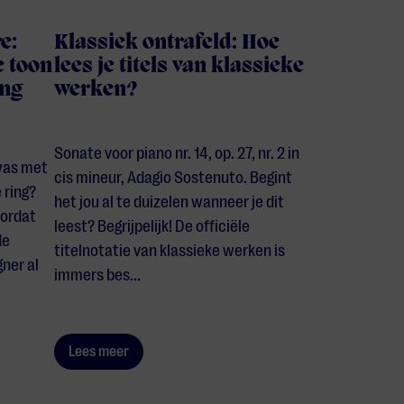
e:
Klassiek ontrafeld: Hoe
e toon
lees je titels van klassieke
ing
werken?
Sonate voor piano nr. 14, op. 27, nr. 2 in
 was met
cis mineur, Adagio Sostenuto. Begint
 ring?
het jou al te duizelen wanneer je dit
oordat
leest? Begrijpelijk! De officiële
de
titelnotatie van klassieke werken is
ner al
immers bes...
Lees meer