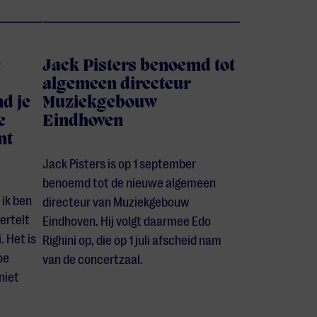
e
Jack Pisters benoemd tot
algemeen directeur
d je
Muziekgebouw
e
Eindhoven
nt
Jack Pisters is op 1 september
benoemd tot de nieuwe algemeen
 ik ben
directeur van Muziekgebouw
ertelt
Eindhoven. Hij volgt daarmee Edo
 Het is
Righini op, die op 1 juli afscheid nam
oe
van de concertzaal.
niet