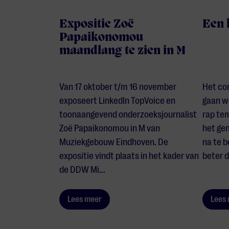
Expositie Zoë
Een k
Papaikonomou
maandlang te zien in M
Van 17 oktober t/m 16 november
Het con
exposeert LinkedIn TopVoice en
gaan we
toonaangevend onderzoeksjournalist
rap te
Zoë Papaikonomou in M van
het ge
Muziekgebouw Eindhoven. De
na te b
expositie vindt plaats in het kader van
beter d
de DDW Mi...
Lees meer
Lees