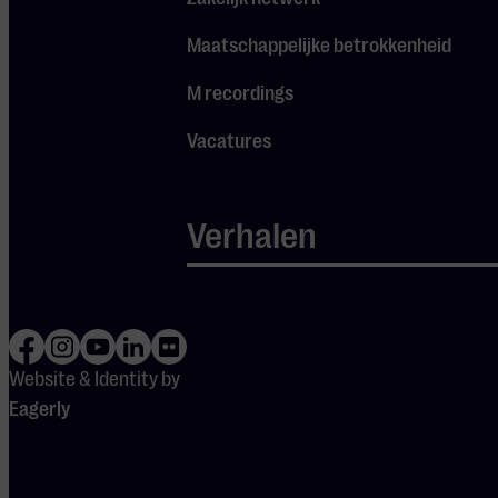
Palestrina, Jan
Pieterszoon
Maatschappelijke betrokkenheid
Sweelinck en John
M recordings
Dowland.
Vacatures
Barok
Na de Renaissance
Verhalen
volgt de Barok, een
periode tussen 1600
en 1750. Dit was het
tijdperk van
weelderige paleizen
Website & Identity by
en dramatische
Eagerly
kunst, en de muziek
weerspiegelde dat.
Het woord ‘barok’ is