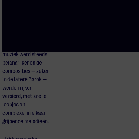
afgeleid van het
Portugese
barroco
,
wat ‘onregelmatig
gevormde parel’
betekent.
Instrumentale
muziek werd steeds
belangrijker en de
composities — zeker
in de latere Barok —
werden rijker
versierd, met snelle
loopjes en
complexe, in elkaar
grijpende melodieën.