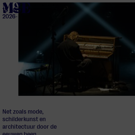
home
18 jun
2026
-
Net zoals mode,
schilderkunst en
architectuur door de
eeuwen heen