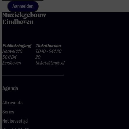
Aanmelden
home
Publieksingang
Ticketbureau
Heuvel 140
T.040 - 244 20
5611 DK
20
Eindhoven
tickets@mge.nl
Agenda
Alle events
Series
Net bevestigd