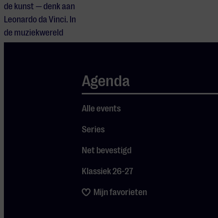
de kunst — denk aan
Leonardo da Vinci. In
de muziekwereld
bestonden de grote
orkesten zoals we
die nu kennen nog
Agenda
niet. Het
belangrijkste
Alle events
instrument was de
menselijke stem.
Series
Het is de gouden
Net bevestigd
eeuw van de
koormuziek, waarin
Klassiek 26-27
componisten
ontdekten hoe
Mijn favorieten
meerdere
onafhankelijke