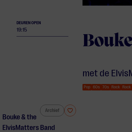
DEUREN OPEN
19:15
Bouke
met de Elvis
Pop
60s
70s
Rock
Rock 
Bouke Rocks Elvis
Archief
Bouke & the
ElvisMatters Band