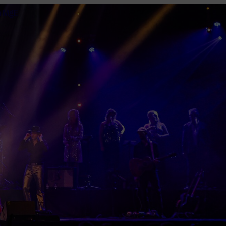
n MgE