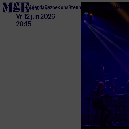
home
Agenda
Bezoek ons
Steun en verbind
Verhalen
Eng
HERTOG JAN ZAAL
Vr 12 jun 2026
20:15