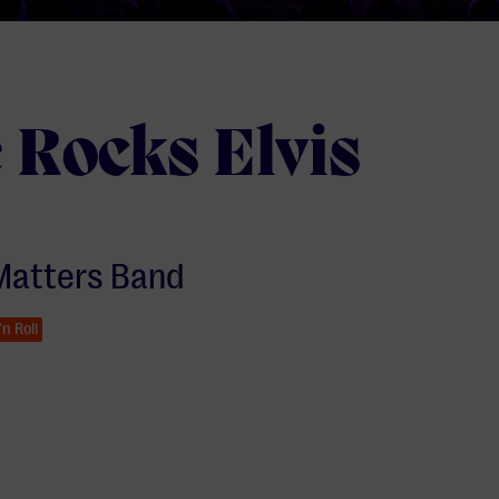
 Rocks Elvis
Matters Band
'n Roll