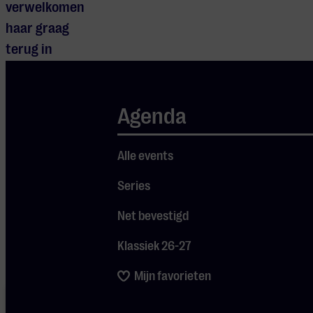
verwelkomen
haar graag
terug in
Eindhoven waar
ze geliefde
Agenda
nummers en
nieuwe muziek
Je cookie instellingen
zal laten horen.
Alle events
blokkeren youtube.
Series
Pas
je instellingen
aan om
gebruik te maken van
Net bevestigd
youtube.
Klassiek 26-27
Mijn favorieten
Je cookie
instellingen