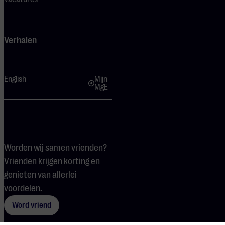
Verhalen
English
Mijn
MgE
Worden wij samen vrienden?
Vrienden krijgen korting en
genieten van allerlei
voordelen.
Word vriend