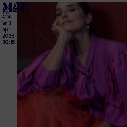
home
HERTOG
JAN
ZAAL
Vr 3
apr
2026
-
20:15