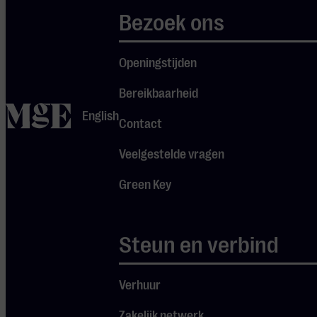
blokkeren
Bezoek ons
Spotify.
Pas
je
instellingen
aan om
Openingstijden
gebruik te
maken van
Bereikbaarheid
Spotify.
home
English
Contact
Veelgestelde vragen
Green Key
DEUREN OPEN
Steun en verbind
19:15
CONSUMPTIE
Verhuur
Bij dit
concert zit
Zakelijk netwerk