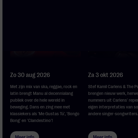
Stef Kamil Car
Manu Chao
The Poem
Zo 30 aug 2026
Za 3 okt 2026
Met zijn mix van ska, reggae, rock en
Stef Kamil Carlens & The 
latin brengt Manu al decennialang
brengen nieuw werk, herw
publiek over de hele wereld in
nummers uit Carlens' reper
beweging. Dans en zing mee met
eigen interpretaties van s
klassiekers als 'Me Gustas Tú', 'Bongo
andere singer-songwriters
Bong' en 'Clandestino'!
Meer info
Meer info