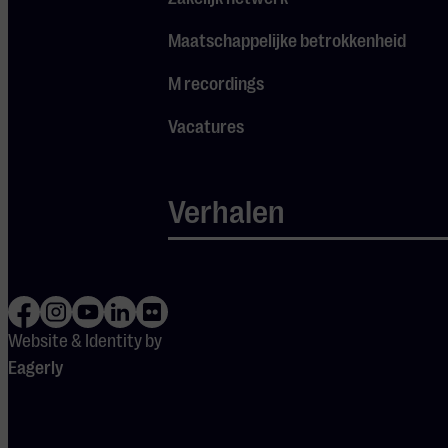
een
Maatschappelijke betrokkenheid
consumptie
in de prijs
M recordings
inbegrepen.
Vacatures
Verhalen
Ook
interessant
Website & Identity by
Eagerly