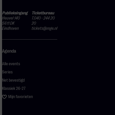
Publieksingang
Ticketbureau
Heuvel 140
T.040 - 244 20
5611 DK
20
Eindhoven
tickets@mge.nl
Agenda
Alle events
Series
Net bevestigd
Klassiek 26-27
Mijn favorieten