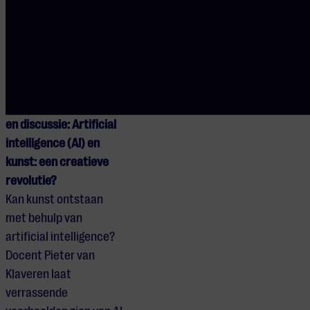
Indonesische dansen,
waarna iedereen die wil
kan komen meedoen.
Voor alle leeftijden.
15:30 – 16:00 Teaser
en discussie: Artificial
intelligence (AI) en
kunst: een creatieve
revolutie?
Kan kunst ontstaan
met behulp van
artificial intelligence?
Docent Pieter van
Klaveren laat
verrassende