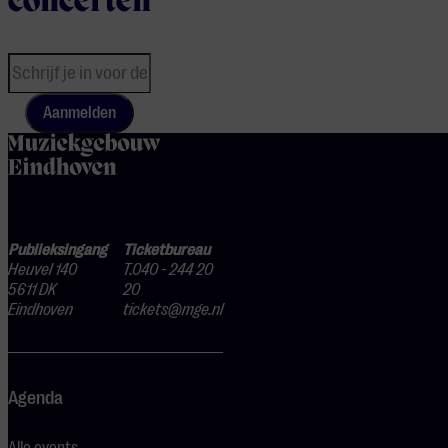
concerten
Aanmelden
home
Publieksingang
Ticketbureau
Heuvel 140
T.040 - 244 20
5611 DK
20
Eindhoven
tickets@mge.nl
Agenda
Alle events