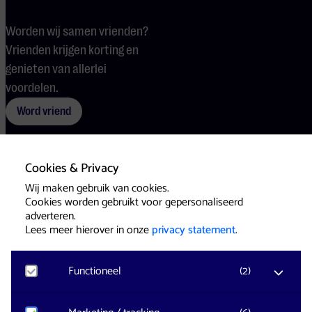
Worden wij samen vrienden?
Vrienden krijgen korting en
genieten van allerlei
voordelen.
Word vriend
Cookies & Privacy
Voorwaarden
Cookies
Pers
Wij maken gebruik van cookies.
Cookies worden gebruikt voor gepersonaliseerd
adverteren.
Lees meer hierover in onze
privacy statement
.
Functioneel
(
2
)
Website & Identity by
Eagerly
Noodzakelijk