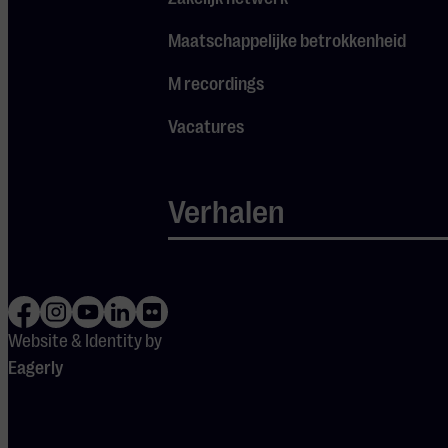
dit avontuurlijke
Maatschappelijke betrokkenheid
klankenlandschap. Met
miniconcert van het
M recordings
ensemble CoMA
Vacatures
Eindhoven.
14:30 – 15:00
Verhalen
Presentatie en
workshop:
Indonesische dans
Op uitnodiging van
docent Indonesisch Ine
Website & Identity by
Waworunto tonen drie
Eagerly
danseressen van
Madaloka Dansstudio
enkele traditionele