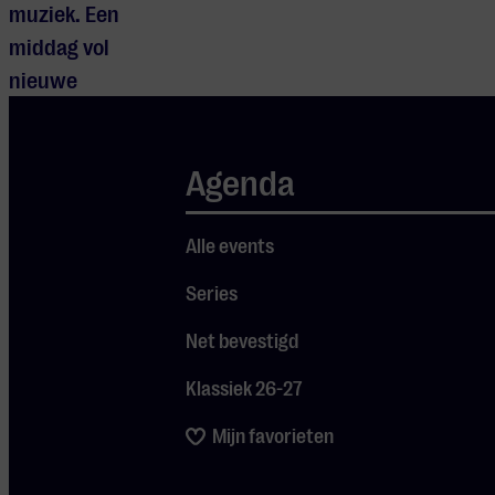
muziek. Een
middag vol
nieuwe
perspectieven,
ontmoetingen
Agenda
en culturele
ontdekkingen
voor iedereen
Alle events
die graag over
Series
grenzen heen
Net bevestigd
kijkt. Kom
langs en laat je
Klassiek 26-27
inspireren.
Mijn favorieten