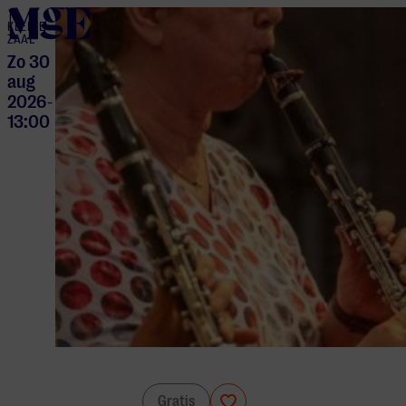
home
KLEINE
ZAAL
Zo 30
aug
2026
-
13:00
Culturele workshops
Gratis