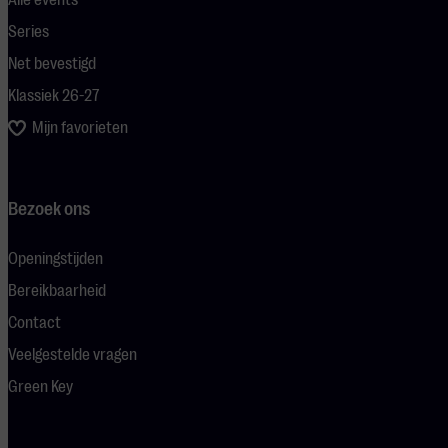
Series
Net bevestigd
Klassiek 26-27
Mijn favorieten
Bezoek ons
Openingstijden
Bereikbaarheid
Contact
Veelgestelde vragen
Green Key