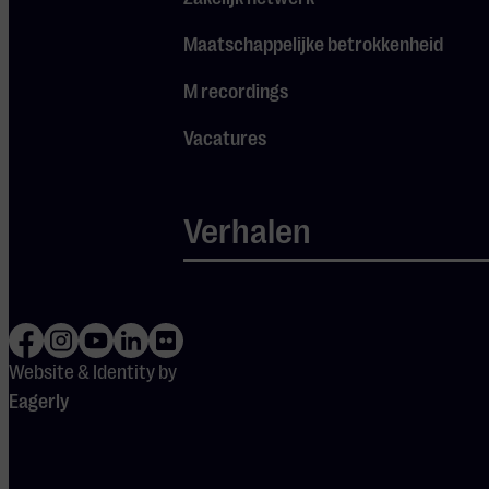
Maatschappelijke betrokkenheid
M recordings
Vacatures
Verhalen
Uriah Heep
Ultimate Eag
Website & Identity by
Zo 22 nov 2026
Za 13 feb 2027
Eagerly
Legendarische Britse hardrockband
Ultimate Eagles - Beleef d
brengt met The Magician's Farewell
van de Eagles live! Stap ter
Tour een avond vol tijdloze riffs,
tijd en geniet van de ken