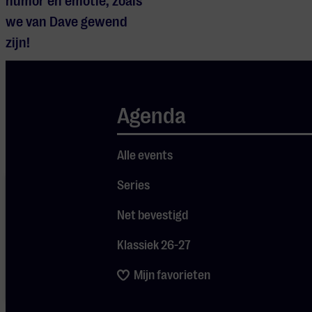
humor en emotie, zoals
we van Dave gewend
Je cookie instellingen
zijn!
blokkeren youtube.
Pas
je instellingen
aan om
gebruik te maken van
Agenda
youtube.
Alle events
Je cookie
Series
instellingen
blokkeren
Net bevestigd
Spotify.
Pas
je
instellingen
Klassiek 26-27
aan om
gebruik te
Mijn favorieten
maken van
Spotify.