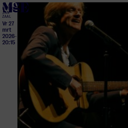
home
HERTOG
JAN
ZAAL
Vr 27
mrt
2026
-
20:15