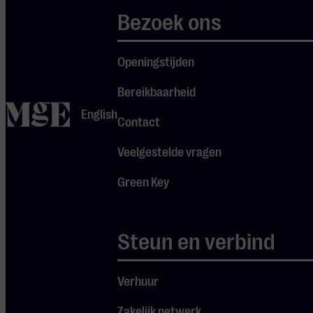
Bezoek ons
Openingstijden
Bereikbaarheid
home
DEUREN
English
Contact
OPEN
19:15
Veelgestelde vragen
Green Key
Steun en verbind
Ook
interessant
Verhuur
Zakelijk netwerk