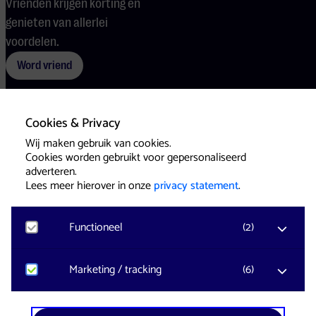
Vrienden krijgen korting en
genieten van allerlei
voordelen.
Word vriend
Cookies & Privacy
Voorwaarden
Cookies
Pers
Wij maken gebruik van cookies.
Cookies worden gebruikt voor gepersonaliseerd
adverteren.
Lees meer hierover in onze
privacy statement
.
Functioneel
(
2
)
Website & Identity by
Eagerly
Noodzakelijk
Marketing / tracking
(
6
)
Voor het functioneren van de website en het
onthouden van voorkeuren worden functionele
cookies geplaatst. Hierbij worden geen
YouTube