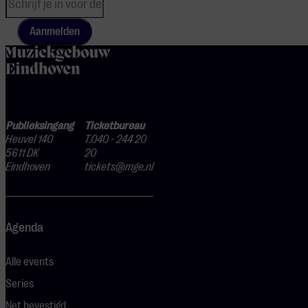
Aanmelden
home
Publieksingang
Ticketbureau
Heuvel 140
T.040 - 244 20
5611 DK
20
Eindhoven
tickets@mge.nl
Agenda
Alle events
Series
Net bevestigd