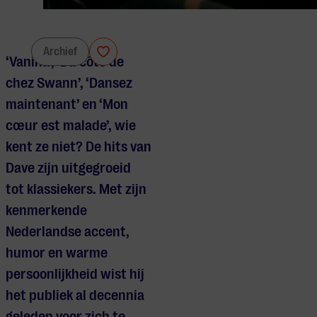
Dave
Archief
‘Vanina’, ‘Du côté de
chez Swann’, ‘Dansez
maintenant’ en ‘Mon
cœur est malade’, wie
kent ze niet? De hits van
Dave zijn uitgegroeid
tot klassiekers. Met zijn
kenmerkende
Nederlandse accent,
humor en warme
persoonlijkheid wist hij
het publiek al decennia
geleden voor zich te