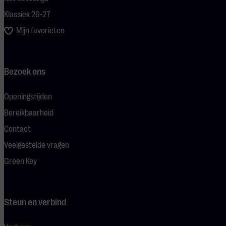
Klassiek 26-27
Mijn favorieten
Bezoek ons
Openingstijden
Bereikbaarheid
Contact
Veelgestelde vragen
Green Key
Steun en verbind