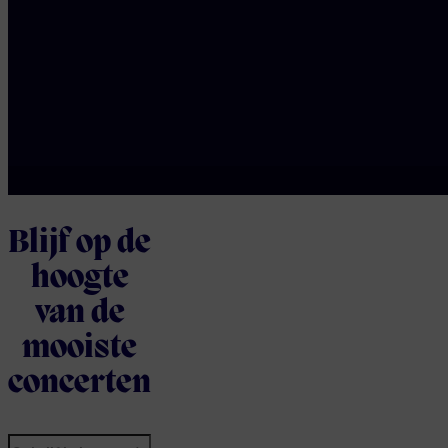
krachtige harmonieën en pure
sound van de Amerikaanse
rockenergie.
Meer info
Meer info
Blijf op de
hoogte
van de
mooiste
concerten