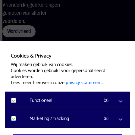
Vrienden krijgen korting en
genieten van allerlei
voordelen.
Word vriend
Cookies & Privacy
Voorwaarden
Cookies
Pers
Wij maken gebruik van cookies.
Cookies worden gebruikt voor gepersonaliseerd
adverteren.
Lees meer hierover in onze
privacy statement
.
Functioneel
(
2
)
Website & Identity by
Eagerly
Noodzakelijk
Marketing / tracking
(
6
)
Voor het functioneren van de website en het
onthouden van voorkeuren worden functionele
YouTube