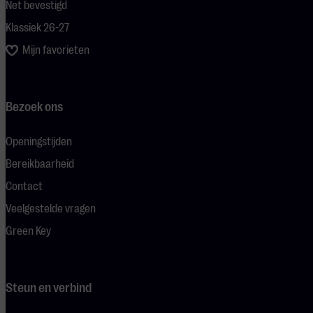
Net bevestigd
Klassiek 26-27
Mijn favorieten
Bezoek ons
Openingstijden
Bereikbaarheid
Contact
Veelgestelde vragen
Green Key
Steun en verbind