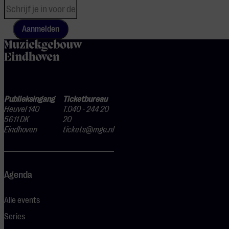
Aanmelden
home
Publieksingang
Ticketbureau
Heuvel 140
T.040 - 244 20
5611 DK
20
Eindhoven
tickets@mge.nl
Agenda
Alle events
Series