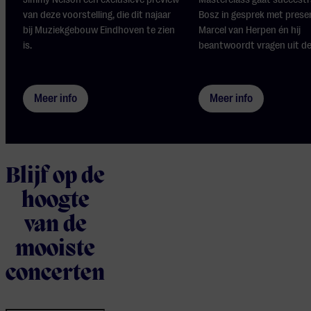
van deze voorstelling, die dit najaar
Bosz in gesprek met prese
bij Muziekgebouw Eindhoven te zien
Marcel van Herpen én hij
is.
beantwoordt vragen uit de
Meer info
Meer info
Blijf op de
hoogte
van de
mooiste
concerten