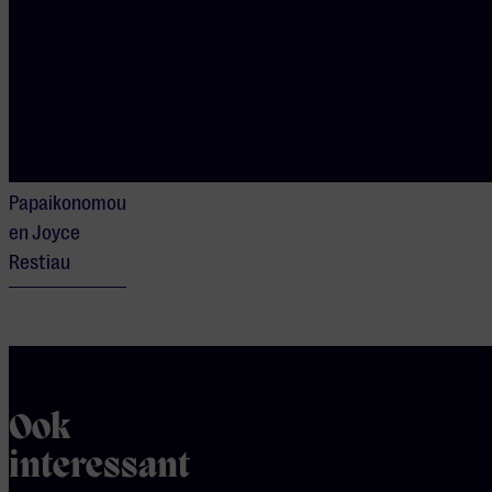
Sanna Kroon
TAFELGASTEN
Piet Hein Eek,
Rob
Scheepers,
Zoë
Papaikonomou
en Joyce
Restiau
Ook
interessant