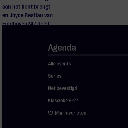
aan het licht brengt
en Joyce Restiau van
Eindhoven247 deelt
alles over This is
Eindhoven en de
Agenda
Open Eindhoven
Expo. De muzikale
Alle events
omlijsting komt van
Sanna Kroon, bekend
Series
om haar warme,
Net bevestigd
soulvolle stem. Zoals
Klassiek 26-27
altijd sluit Iris
Penning poëtisch af
Mijn favorieten
met haar verslag van
de week. Blijf na