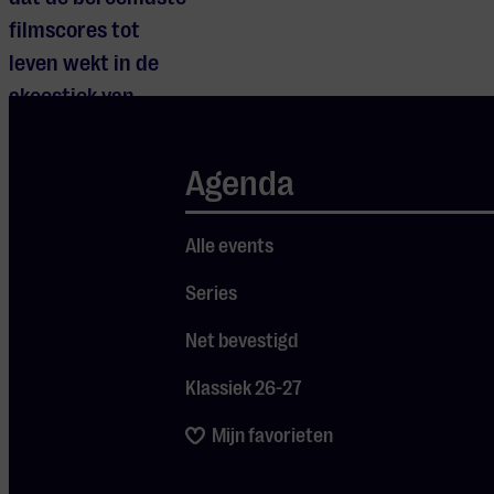
filmscores tot
leven wekt in de
akoestiek van
Muziekgebouw
Eindhoven. Dit is
Agenda
geen nostalgisch
avondje bioscoop,
Alle events
maar een
Series
overweldigend
live-spektakel dat
Net bevestigd
laat horen waarom
Klassiek 26-27
film niet zonder
muziek kan.
Mijn favorieten