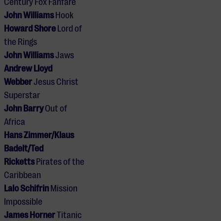
Century Fox Fanfare
John Williams
Hook
Howard Shore
Lord of
the Rings
John Williams
Jaws
Andrew Lloyd
Webber
Jesus Christ
Superstar
John Barry
Out of
Africa
Hans Zimmer/Klaus
Badelt/Ted
Ricketts
Pirates of the
Caribbean
Lalo Schifrin
Mission
Impossible
James Horner
Titanic