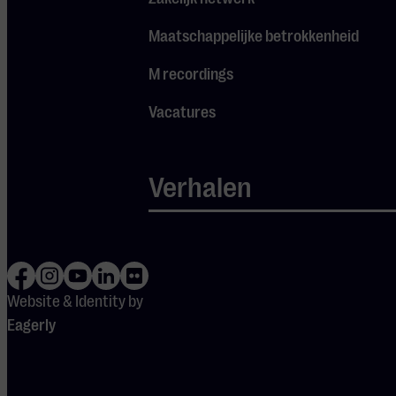
avontuurlijke thema’s
uit ‘Pirates of the
Maatschappelijke betrokkenheid
Caribbean’ en
M recordings
‘Gladiator’ door Hans
Zimmer en een
Vacatures
iconische ‘James
Bond’ medley. Een niet
te missen concert
Verhalen
voor elke film- en
muziekliefhebber.
Filmmuziek Top 400
Website & Identity by
Van 16 t/m 20 maart
Eagerly
presenteert NPO
Klassiek
de
Filmmuziek
Top