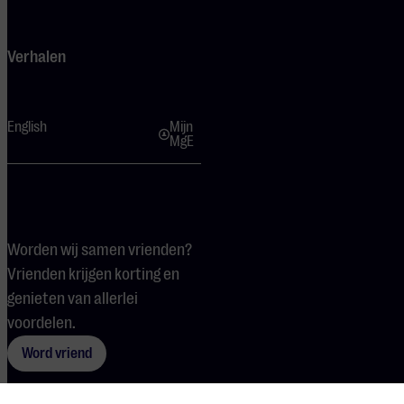
Verhalen
English
Mijn
MgE
Worden wij samen vrienden?
Vrienden krijgen korting en
genieten van allerlei
voordelen.
Word vriend