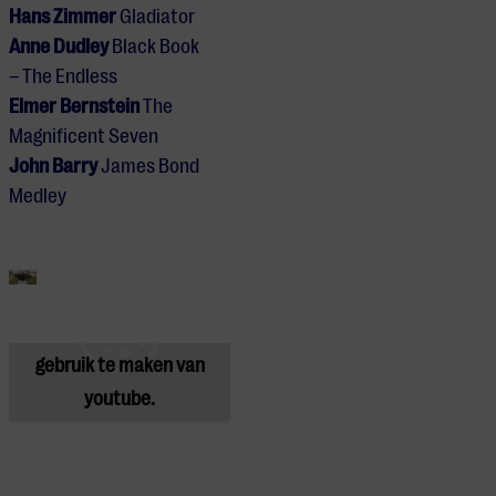
Hans Zimmer
Gladiator
Anne Dudley
Black Book
– The Endless
Elmer Bernstein
The
Magnificent Seven
John Barry
James Bond
Medley
Je cookie instellingen
blokkeren youtube.
Pas
je instellingen
aan om
gebruik te maken van
youtube.