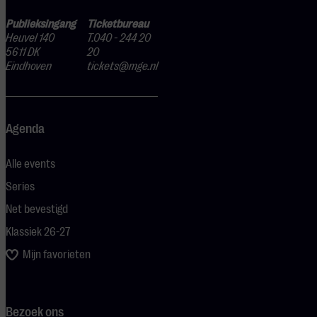
Publieksingang
Ticketbureau
Heuvel 140
T.040 - 244 20
5611 DK
20
Eindhoven
tickets@mge.nl
Agenda
Alle events
Series
Net bevestigd
Klassiek 26-27
Mijn favorieten
Bezoek ons