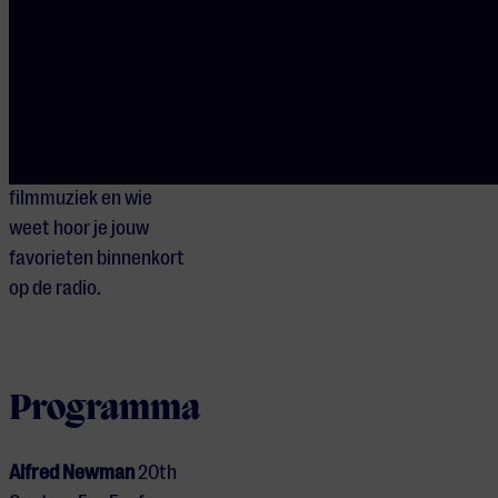
400: de allermooiste
soundtracks, gekozen
door het publiek! Stem
tot en met 27 februari
via
npoklassiek.nl/film
op jouw favoriete
filmmuziek en wie
weet hoor je jouw
favorieten binnenkort
op de radio.
Programma
Alfred Newman
20th