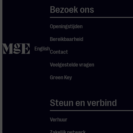
Verwacht een avond
Bezoek ons
vol de spannende
klanken van ‘Jaws’
(suite) van John
Openingstijden
Williams, ‘Lord of the
Bereikbaarheid
Rings’ van Howard
home
Shore en ‘Mission
English
Contact
Impossible’ van Lalo
Schifrin. Maar ook de
Veelgestelde vragen
romantiek van Andrew
Green Key
Lloyd Webbers ‘Jesus
Christ Superstar’ en
charme van John
Steun en verbind
Barry’s ‘Out of Africa’
komen tot leven. Als
Verhuur
kers op de taart hoor
je de heroïsche en
Zakelijk netwerk