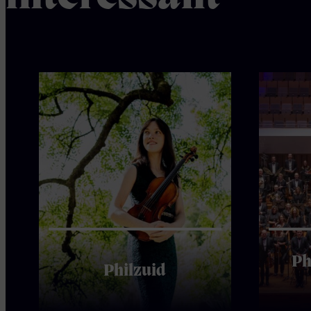
Ph
Philzuid