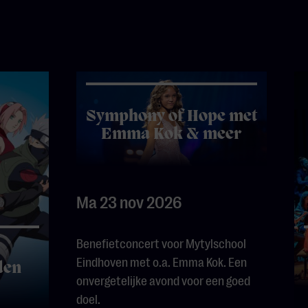
Symphony of Hope met
Emma Kok & meer
Ma 23 nov 2026
Benefietconcert voor Mytylschool
Eindhoven met o.a. Emma Kok. Een
den
onvergetelijke avond voor een goed
doel.