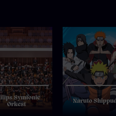
ilips Symfonie
Naruto Shippu
Orkest