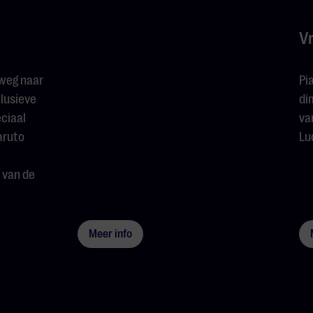
V
 weg naar
Pi
lusieve
di
ciaal
va
aruto
Lu
 van de
Meer info