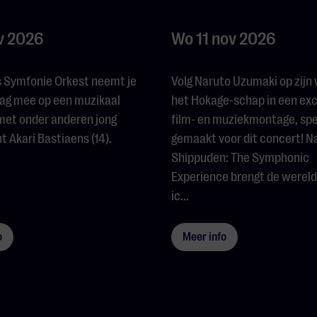
v 2026
Wo 11 nov 2026
s Symfonie Orkest neemt je
Volg Naruto Uzumaki op zijn
ag mee op een muzikaal
het Hokage-schap in een exc
met onder anderen jong
film- en muziekmontage, spe
t Akari Bastiaens (14).
gemaakt voor dit concert! N
Shippuden: The Symphonic
Experience brengt de wereld
ic...
o
Meer info