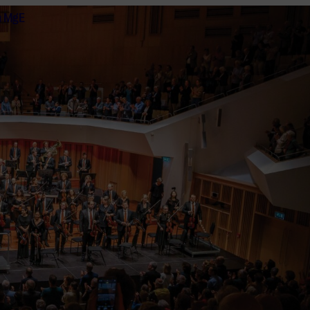
n MgE