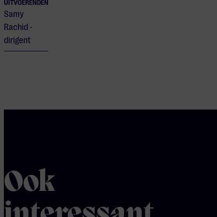
UITVOERENDEN
Samy
Rachid -
dirigent
Ook
interessant