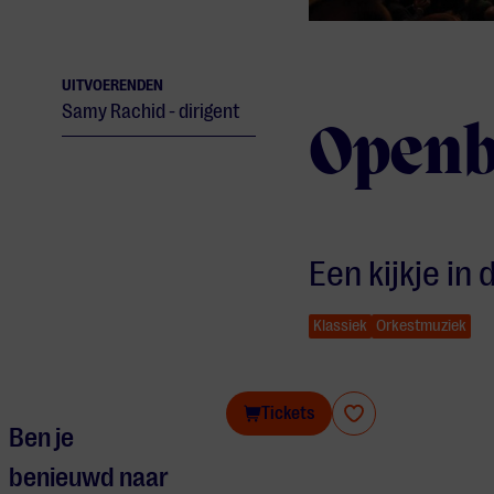
UITVOERENDEN
Samy Rachid - dirigent
Openba
Een kijkje in
Klassiek
Orkestmuziek
Openbare repetitie Philzuid
Tickets
Ben je
benieuwd naar