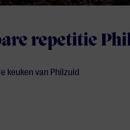
re repetitie Phi
 de keuken van Philzuid