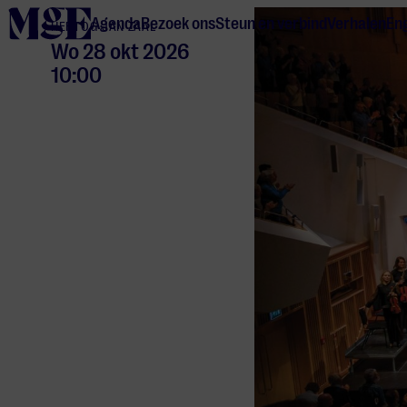
home
Agenda
Bezoek ons
Steun en verbind
Verhalen
Eng
HERTOG JAN ZAAL
Wo 28 okt 2026
10:00