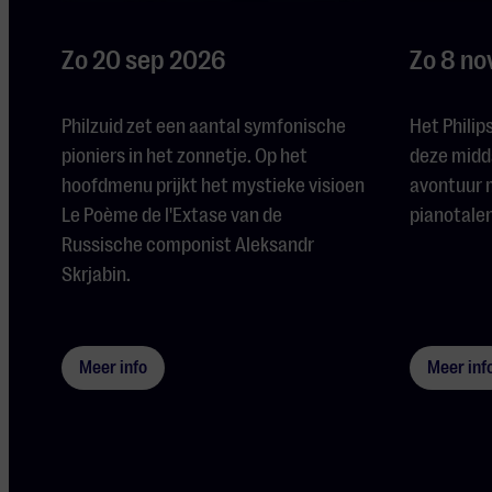
Zo 20 sep 2026
Zo 8 no
Philzuid zet een aantal symfonische
Het Philip
pioniers in het zonnetje. Op het
deze midd
hoofdmenu prijkt het mystieke visioen
avontuur 
Le Poème de l'Extase van de
pianotalen
Russische componist Aleksandr
Skrjabin.
Meer info
Meer inf