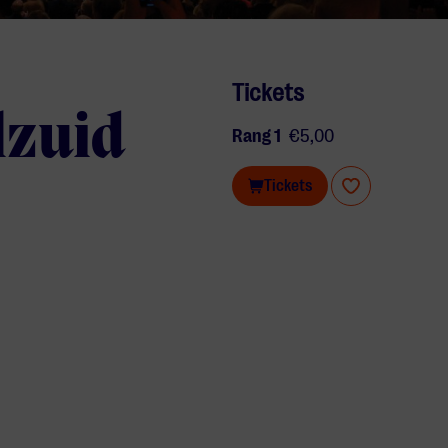
Tickets
lzuid
Rang 1
€5,00
Tickets