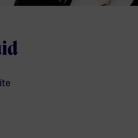
uid
ite