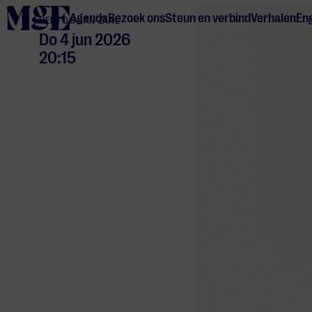
home
Agenda
Bezoek ons
Steun en verbind
Verhalen
Eng
HERTOG JAN ZAAL
Do 4 jun 2026
20:15