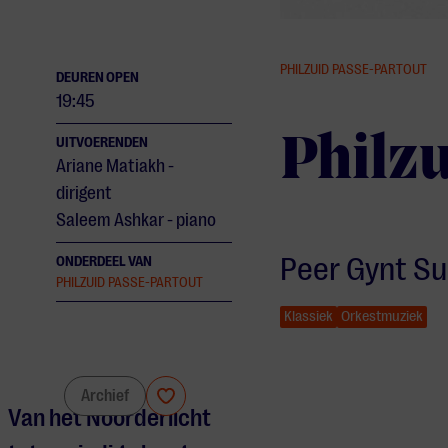
PHILZUID PASSE-PARTOUT
DEUREN OPEN
19:45
Philz
UITVOERENDEN
Ariane Matiakh -
dirigent
Saleem Ashkar - piano
Peer Gynt Su
ONDERDEEL VAN
PHILZUID PASSE-PARTOUT
Klassiek
Orkestmuziek
Philzuid
Archief
Van het Noorderlicht